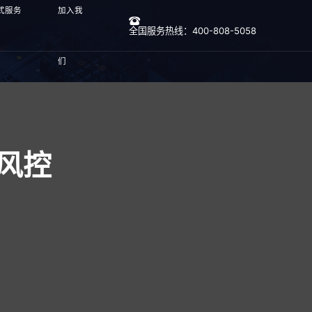
式服务
加入我
全国服务热线：400-808-5058
们
慧风控