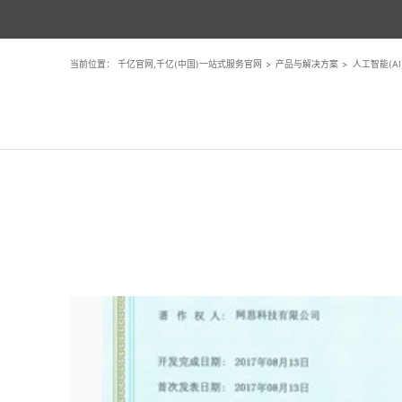
当前位置：
千亿官网,千亿(中国)一站式服务官网
>
产品与解决方案
>
人工智能(A