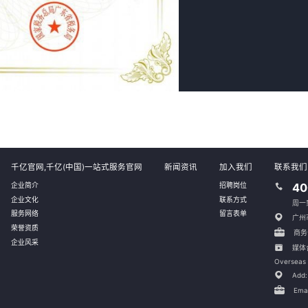
千亿官网,千亿(中国)一站式服务官网
新闻资讯
加入我们
联系我们
企业简介
招聘岗位
40
企业文化
联系方式
周一到
服务网络
留言表单
广州
荣誉资质
商务合
企业风采
媒体合
Overseas
Add:
Emai