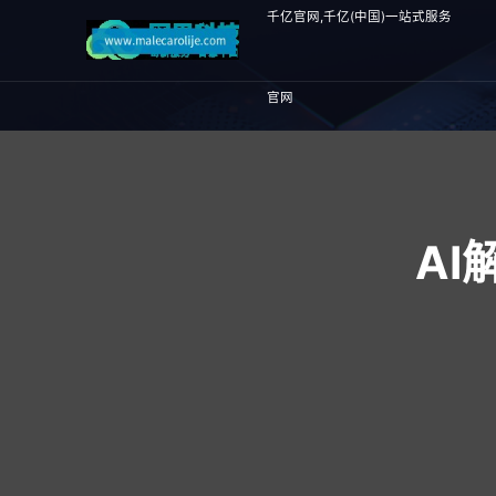
千亿官网,千亿(中国)一站式服务
官网
AI