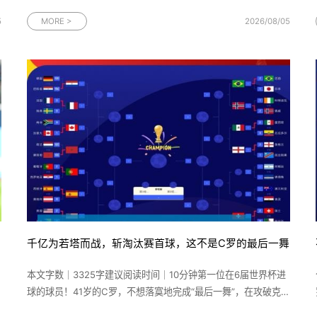
上次2018），也是比利时首人。
5
MORE >
2026/08/05
千亿为若塔而战，斩淘汰赛首球，这不是C罗的最后一舞
本文字数｜3325字建议阅读时间｜10分钟第一位在6届世界杯进
球的球员！41岁的C罗，不想落寞地完成“最后一舞”，在攻破克罗
地亚球门后，他已带领葡萄牙队闯入16强。像最近几年一样，他