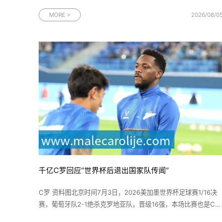
加斯佩里尼彻底安下心来，可以不慌不忙、按自身节奏稳步推进
夏窗运作，无需为凑FFP数字被
MORE >
2026/08/0
千亿C罗回应“世界杯后退出国家队传闻”
C罗 资料图北京时间7月3日，2026美加墨世界杯足球赛1/16决
赛，葡萄牙队2-1绝杀克罗地亚队，晋级16强，本场比赛也是C罗
在世界杯舞台上的第26次出场，就此超越马特乌斯位居史上第2