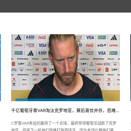
千亿葡萄牙靠VAR淘汰克罗地亚，赛后喜忧并存，恐难敌西班牙
C罗靠VAR幸运的赢得了一个点球，最终带领葡萄牙战胜了克罗
地亚，但是下一轮他们很难打败西班牙，因为本场比赛他们暴露