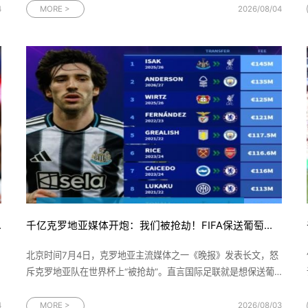
遭受了如潮质疑；也
4
MORE >
2026/08/04
续让人着迷
千亿克罗地亚媒体开炮：我们被抢劫！FIFA保送葡萄牙 C罗靠施舍获最佳
北京时间7月4日，克罗地亚主流媒体之一《晚报》发表长文，怒
斥克罗地亚队在世界杯上“被抢劫”。直言国际足联就是想保送葡
萄牙晋级，为此牺牲了克罗地亚这样小国的世界杯梦想。在此前
结束的世界杯1/16决赛中，
4
MORE >
2026/08/03