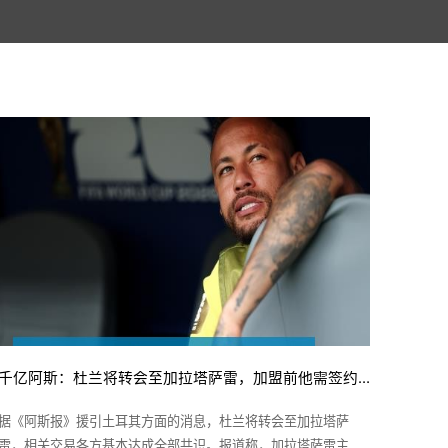
千亿阿斯：杜兰将转会至加拉塔萨雷，加盟前他需签约纪律约束条款
据《阿斯报》援引土耳其方面的消息，杜兰将转会至加拉塔萨
雷，相关交易各方基本达成全部共识。报道称，加拉塔萨雷主帅