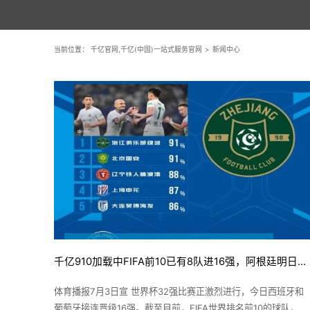
当前位置：
千亿官网,千亿(中国)一站式服务官网
>
新闻中心
千亿910加载中FIFA前10已有8队进16强，阿根廷明日出战，荷兰出局
体育播报7月3日宣 世界杯32强比赛正激烈进行，今日西班牙和
葡萄牙接连晋级16强。截至目前，FIFA世界排名前10的球队，已