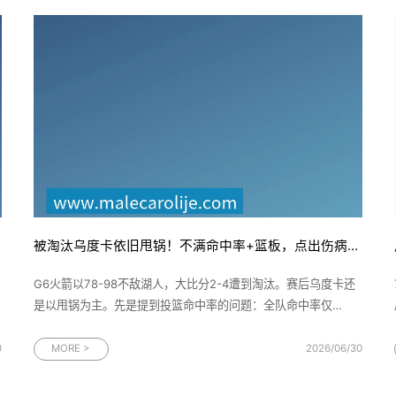
被淘汰乌度卡依旧甩锅！不满命中率+篮板，点出伤病，提今夏补强
G6火箭以78-98不敌湖人，大比分2-4遭到淘汰。赛后乌度卡还
是以甩锅为主。先是提到投篮命中率的问题：全队命中率仅
35%，得到78分。系列赛除第三场外，投篮一直困扰球队。之所
以这样，原因还是有。因为阿门命中率不行，影响
0
MORE >
2026/06/30