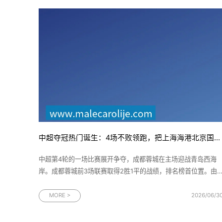
中超夺冠热门诞生：4场不败领跑，把上海海港北京国安远远甩开
中超第4轮的一场比赛展开争夺，成都蓉城在主场迎战青岛西海
岸。成都蓉城前3场联赛取得2胜1平的战绩，排名榜首位置。由
于众多强队都被罚分，包括山东泰山、北京国安、上海申花和上
海海港等队。这让成都蓉城成为了本赛季的夺冠最大热门
MORE >
2026/06/3