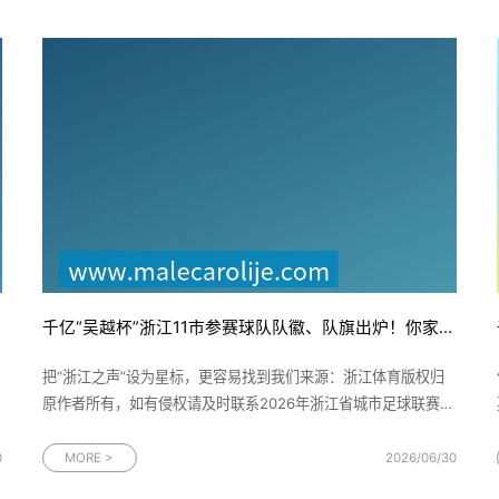
千亿“吴越杯”浙江11市参赛球队队徽、队旗出炉！你家乡球队的“门面”长啥样
把“浙江之声”设为星标，更容易找到我们来源：浙江体育版权归
原作者所有，如有侵权请及时联系2026年浙江省城市足球联赛
“吴越杯”即将在4月6日揭幕。日前，全省11支参赛市队队徽+队旗
全部出炉。来看你家乡球队的“门面”长什么
0
MORE >
2026/06/30