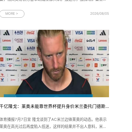
十分认可杜兰。俱乐部十分看好杜兰熟悉土耳其联赛的优势，同
时他现年22岁，根据土耳其全新转会
MORE >
2026/08/05
千亿隆戈：莱奥未能靠世界杯提升身价米兰委托门德斯以6千万欧卖掉他
体育播报7月7日宣 隆戈谈到了AC米兰边锋莱奥的动态。他表示
莱奥在高光过后再度陷入低迷，这样的结果并不出人意料，米兰