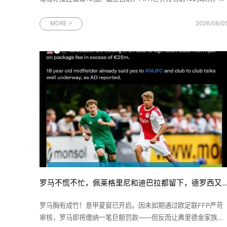
有8队晋级16强。明日世界排名第2的阿根廷将是最后一支出战3
强的前10球队
MORE >
2026/08/0
罗马不慌不忙，佩莱格里尼和迪巴拉都留下，德罗西又一
罗马胸有成竹！意甲夏窗已开启。因未如期通过欧足联FFP严苛
审核，罗马即将缴纳一笔巨额罚款——但反而让弗里德金家族和