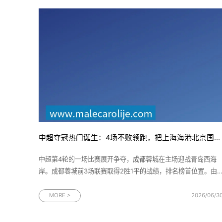
中超夺冠热门诞生：4场不败领跑，把上海海港北京国安远远甩开
中超第4轮的一场比赛展开争夺，成都蓉城在主场迎战青岛西海
岸。成都蓉城前3场联赛取得2胜1平的战绩，排名榜首位置。由
于众多强队都被罚分，包括山东泰山、北京国安、上海申花和上
海海港等队。这让成都蓉城成为了本赛季的夺冠最大热门
MORE >
2026/06/3