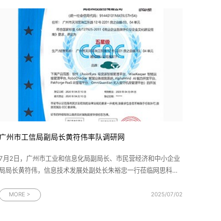
广州市工信局副局长黄符伟率队调研网
7月2日，广州市工业和信息化局副局长、市民营经济和中小企业
局局长黄符伟，信息技术发展处副处长朱裕忠一行莅临网思科技
开展调研，深入了解企业在人工智能、数字孪生和网络安全领域
的发展成果与未来规划。网思科技副总裁黄朝晖陪同调研并作工
MORE >
2025/07/02
作汇报。调研座谈会上，副总裁黄朝晖向广州市工信局领导全面
汇报了网思科技的整体