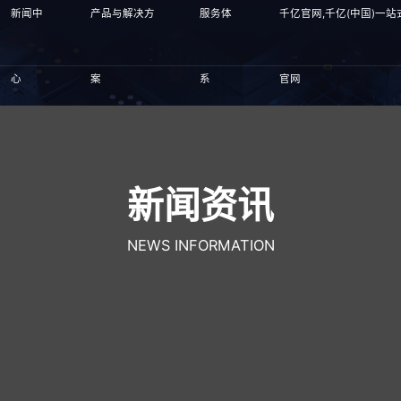
新闻中
产品与解决方
服务体
千亿官网,千亿(中国)一站
心
案
系
官网
新闻资讯
NEWS INFORMATION