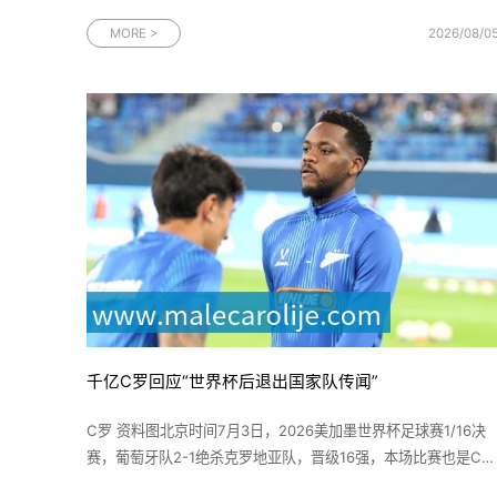
加斯佩里尼彻底安下心来，可以不慌不忙、按自身节奏稳步推进
夏窗运作，无需为凑FFP数字被
MORE >
2026/08/0
千亿C罗回应“世界杯后退出国家队传闻”
C罗 资料图北京时间7月3日，2026美加墨世界杯足球赛1/16决
赛，葡萄牙队2-1绝杀克罗地亚队，晋级16强，本场比赛也是C罗
在世界杯舞台上的第26次出场，就此超越马特乌斯位居史上第2