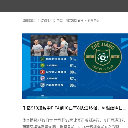
当前位置：
千亿官网,千亿(中国)一站式服务官网
>
新闻中心
千亿910加载中FIFA前10已有8队进16强，阿根廷明日出战，荷兰出局
体育播报7月3日宣 世界杯32强比赛正激烈进行，今日西班牙和
葡萄牙接连晋级16强。截至目前，FIFA世界排名前10的球队，已