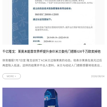
千亿隆戈：莱奥未能靠世界杯提升身价米兰委托门德斯以6千万欧卖掉他
体育播报7月7日宣 隆戈谈到了AC米兰边锋莱奥的动态。他表示莱奥在高光过后
再度陷入低迷，这样的结果并不出人意料，米兰与经纪人门德斯想要将他卖出高
价，可谓困难重重。红黑军团、葡萄牙国家队、当然还有莱奥本
MORE >
2026/08/04