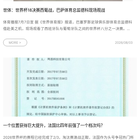
世体：世界杯18决赛西葡战，巴萨体育总监德科现场观战
体育播报7月7日宣 据《世界体育报》报道，巴塞罗那足球俱乐部体育总监德科
借赴美之机，现场观看了西班牙队与葡萄牙队之间的世界杯八分之一决赛。这
场比赛最终“斗牛士军团”胜出，梅里诺在补时阶段攻入制胜一球。
MORE >
2026/08/03
一个位置获得巨大提升，法国比四年前强了一个档次吗？
2026世界杯的赛程已经完成了2/3，淘汰赛激战正酣，法国作为头号争冠热门所