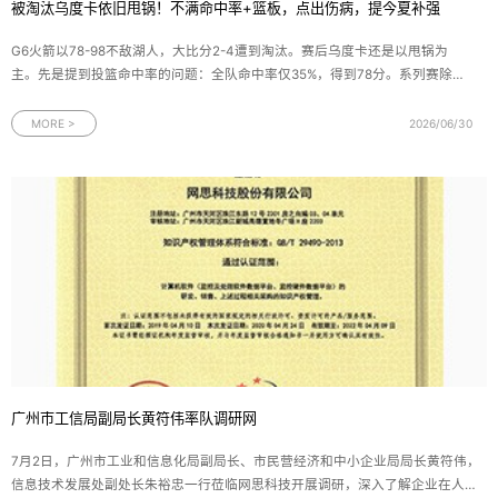
被淘汰乌度卡依旧甩锅！不满命中率+篮板，点出伤病，提今夏补强
G6火箭以78-98不敌湖人，大比分2-4遭到淘汰。赛后乌度卡还是以甩锅为
主。先是提到投篮命中率的问题：全队命中率仅35%，得到78分。系列赛除第
三场外，投篮一直困扰球队。之所以这样，原因还是有。因为阿门命中率不
行，影响
MORE >
2026/06/30
广州市工信局副局长黄符伟率队调研网
7月2日，广州市工业和信息化局副局长、市民营经济和中小企业局局长黄符伟，
信息技术发展处副处长朱裕忠一行莅临网思科技开展调研，深入了解企业在人工