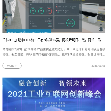
千亿910加载中FIFA前10已有8队进16强，阿根廷明日出战，荷兰出局
体育播报7月3日宣 世界杯32强比赛正激烈进行，今日西班牙和葡萄牙接连晋级
16强。截至目前，FIFA世界排名前10的球队，已有8队晋级16强。明日世界排名
第2的阿根廷将是最后一支出战32强的前10球队
MORE >
2026/08/05