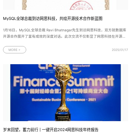
MySQL全球总裁到访网思科技，共绘开源技术合作新蓝图
1月16日，MySQL全球总裁 Ravi Bhatnagar先生到访网思科技，双方就数据库
开源合作展开了富有成效的深度对话。此次交流不仅彰显了网思科技在开源技
术与数字化创新领域的坚实步伐，也预示着中国企业在拥抱开源、利用开源推
动数字化转型方面的决心和行动力。MySQL，作为一款秉承开源理念、功能强
MORE >
2025/01/17
大且操作简便的关系型数据
岁末回望，蓄力前行 | 一键开启2024网思科技年终报告