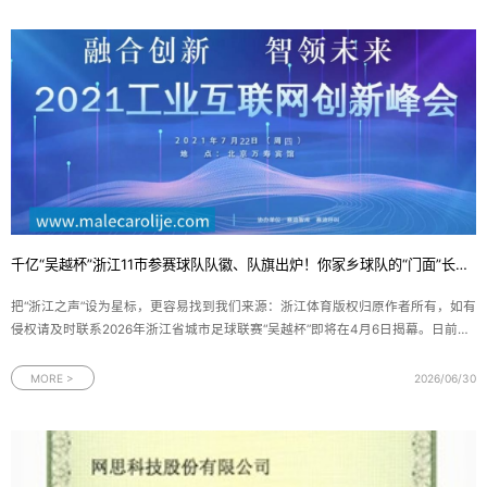
千亿“吴越杯”浙江11市参赛球队队徽、队旗出炉！你家乡球队的“门面”长啥样
把“浙江之声”设为星标，更容易找到我们来源：浙江体育版权归原作者所有，如有
侵权请及时联系2026年浙江省城市足球联赛“吴越杯”即将在4月6日揭幕。日前，
全省11支参赛市队队徽+队旗全部出炉。来看你家乡球队的“门面”长什么
MORE >
2026/06/30