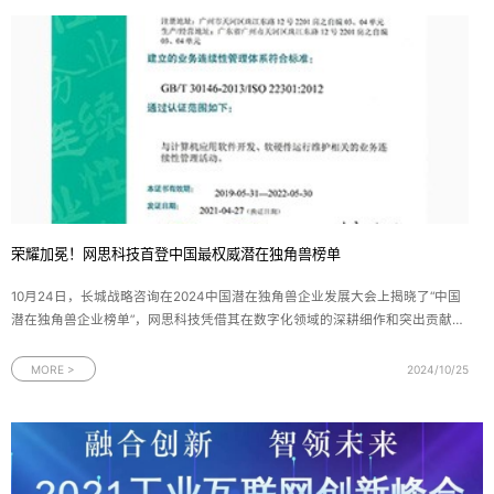
荣耀加冕！网思科技首登中国最权威潜在独角兽榜单
10月24日，长城战略咨询在2024中国潜在独角兽企业发展大会上揭晓了“中国
潜在独角兽企业榜单”，网思科技凭借其在数字化领域的深耕细作和突出贡献成
功上榜，与众多如滴答出行、暗物智能、大族机器人等知名企业并肩而立。图
为网思科技代表（左六）上台领奖网思科技首次跻身榜单，不仅是长城战略咨
MORE >
2024/10/25
询对企业在技术创新、