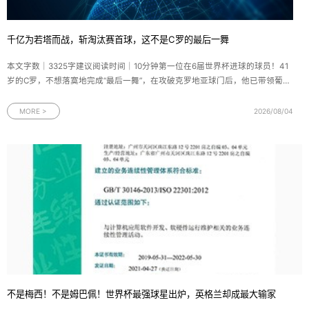
千亿为若塔而战，斩淘汰赛首球，这不是C罗的最后一舞
本文字数｜3325字建议阅读时间｜10分钟第一位在6届世界杯进球的球员！41
岁的C罗，不想落寞地完成“最后一舞”，在攻破克罗地亚球门后，他已带领葡萄
牙队闯入16强。像最近几年一样，他遭受了如潮质疑；也
MORE >
2026/08/04
不是梅西！不是姆巴佩！世界杯最强球星出炉，英格兰却成最大输家