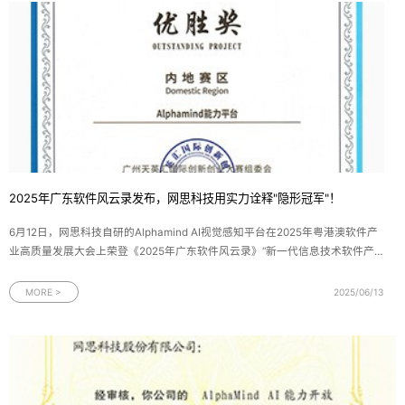
2025年广东软件风云录发布，网思科技用实力诠释"隐形冠军"！
6月12日，网思科技自研的Alphamind AI视觉感知平台在2025年粤港澳软件产
业高质量发展大会上荣登《2025年广东软件风云录》“新一代信息技术软件产
品TOP 15”榜单，成为粤港澳大湾区软件产业创新发展的标杆平台。图为2025
年广东软件风云录新一代信息技术软件产品奖牌2025年广东软件风云榜评选由
MORE >
2025/06/13
羊城晚报报业集团、广东软件行业