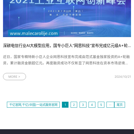
深耕电信行业AI大模型应用，国专小巨人“网思科技”宣布完成亿元级A+轮融资
近日，国家专精特新小巨人企业网思科技宣布完成由范式基金独家投资的A+轮融
资，累计融资金额超亿元。再度融资成功不仅彰显了网思科技在资本市场逆境中
的坚韧与活力，更是国内投资机构对网思科技实力及未来前景的坚定认可。此轮
资金的注入，将助力网思科技进一步深化技术研发，推动其在更多数字化解决方
MORE >
2024/10/21
案领域的应用拓展，促
千亿官网,千亿(中国)一站式服务官网
1
2
3
4
5
···
尾页