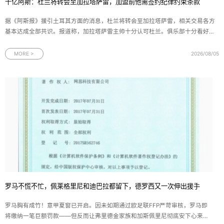
千亿阿斯：杜兰将转会至加拉塔萨雷，加盟前他需签约纪律约束条款
据《阿斯报》援引土耳其方面的消息，杜兰将转会至加拉塔萨雷，相关交易各方
基本达成全部共识。报道称，加拉塔萨雷主帅十分认可杜兰。俱乐部十分看好杜
兰熟悉土耳其联赛的优势，同时他现年22岁，根据土耳其全新转会
MORE >
2026/08/05
罗马不慌不忙，佩莱格里尼和迪巴拉都留下，德罗西又一次伸出援手
罗马胸有成竹！意甲夏窗已开启。因未如期通过欧足联FFP严苛审核，罗马即
将缴纳一笔巨额罚款——但反而让弗里德金家族和加斯佩里尼彻底安下心来，