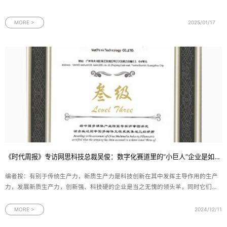
MORE >
2025/01/17
《时代周报》专访网思科技总裁吴俊：数字化赛道里的“小巨人”企业是如何炼成的？
编者按：有别于传统生产力，新质生产力是科技创新在其中发挥主导作用的生产
力，发展新质生产力，创新强、科技硬的企业是当之无愧的领头羊，同时它们也
对金融服务提出了更高的要求。围绕科技企业普遍存在的“高技术、高研发、轻资
产”等特征，邮储银行广州市分行践行大行担当，探索创新、专业的金融产品和服
MORE >
2024/12/11
务模式。为此，时