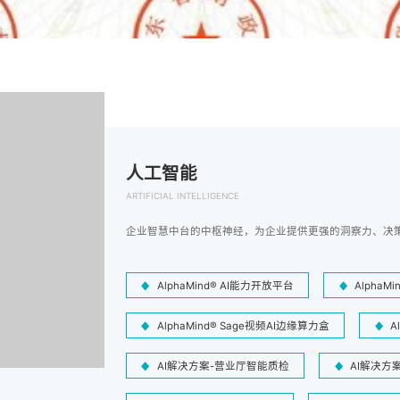
人工智能
ARTIFICIAL INTELLIGENCE
企业智慧中台的中枢神经，为企业提供更强的洞察力、决
AlphaMind® AI能力开放平台
AlphaM
AlphaMind® Sage视频AI边缘算力盒
A
AI解决方案-营业厅智能质检
AI解决方