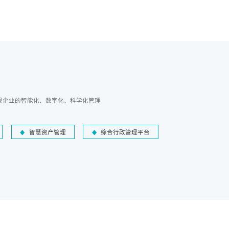
现企业的智能化、数字化、科学化管理
智慧资产管理
综合行政管理平台