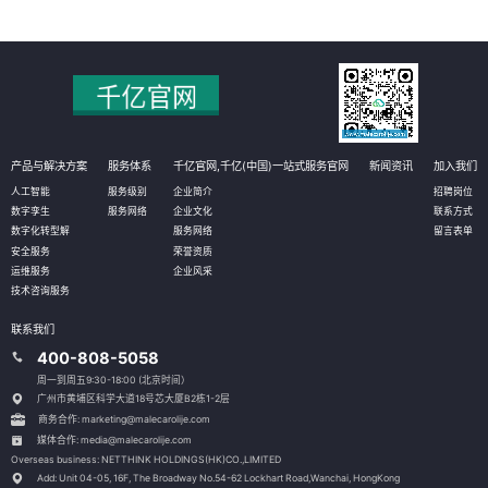
产品与解决方案
服务体系
千亿官网,千亿(中国)一站式服务官网
新闻资讯
加入我们
人工智能
服务级别
企业简介
招聘岗位
数字孪生
服务网络
企业文化
联系方式
数字化转型解
服务网络
留言表单
安全服务
荣誉资质
运维服务
企业风采
技术咨询服务
联系我们
400-808-5058
周一到周五9:30-18:00 (北京时间）
广州市黄埔区科学大道18号芯大厦B2栋1-2层
商务合作: marketing@malecarolije.com
媒体合作: media@malecarolije.com
Overseas business: NETTHINK HOLDINGS(HK)CO.,LIMITED
Add: Unit 04-05, 16F, The Broadway No.54-62 Lockhart Road,
Wanchai, HongKong