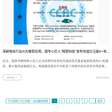
深耕电信行业AI大模型应用，国专小巨人“网思科技”宣布完成亿元级A+轮融资
近日，国家专精特新小巨人企业网思科技宣布完成由范式基金独家投资的A+轮融
资，累计融资金额超亿元。再度融资成功不仅彰显了网思科技在资本市场逆境中
的坚韧与活力，更是国内投资机构对网思科技实力及未来前景的坚定认可。此轮
资金的注入，将助力网思科技进一步深化技术研发，推动其在更多数字化解决方
MORE >
2024/10/21
案领域的应用拓展，促
千亿官网,千亿(中国)一站式服务官网
1
2
3
4
5
···
尾页