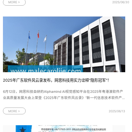
络安全领域联合体成员单位代表齐聚羊城，围绕科技创新、产品融合、生态共建
MORE >
2025/06/30
等关键议题展
2025年广东软件风云录发布，网思科技用实力诠释"隐形冠军"！
6月12日，网思科技自研的Alphamind AI视觉感知平台在2025年粤港澳软件产
业高质量发展大会上荣登《2025年广东软件风云录》“新一代信息技术软件产
品TOP 15”榜单，成为粤港澳大湾区软件产业创新发展的标杆平台。图为2025
年广东软件风云录新一代信息技术软件产品奖牌2025年广东软件风云榜评选由
MORE >
2025/06/13
羊城晚报报业集团、广东软件行业