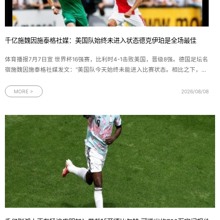
千亿施魏因施泰格社媒：美国队始终未进入状态德克伊珀是全场最佳
体育播报7月7日宣 世界杯16强赛，比利时4-1击败美国，晋级8强。德国足坛名
宿施魏因施泰格社媒发文：“美国队今天始终未能进入比赛状态。相比之下，比
利时队从第一分钟起就表现得从容不迫，传球清晰，视野开
MORE >
2026/08/08