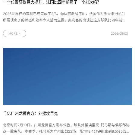
一个位置获得巨大提升，法国比四年前强了一个档次吗？
2026世界杯的赛程已经完成了2/3，淘汰赛激战正酣，法国作为头号争冠热门
所展现出了的状态和效率令人望而生畏，奥利塞的出现让这支球队比四年前更
加强大。四年前的卡塔尔之旅，法国与阿根廷在决赛中踢得难解难
MORE >
2026/08/03
千亿广州龙狮官方：外援埃里克
北京时间2月19日，广州龙狮官方发布公告，球队外援埃里克-托马斯与俱乐部协
商一致离队。本赛季，托马斯为广州出战22场，场均18.4分钟能拿到8.5分5篮板