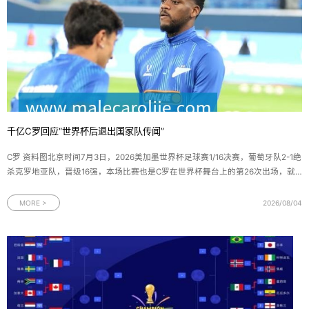
千亿C罗回应“世界杯后退出国家队传闻”
C罗 资料图北京时间7月3日，2026美加墨世界杯足球赛1/16决赛，葡萄牙队2-1绝
杀克罗地亚队，晋级16强，本场比赛也是C罗在世界杯舞台上的第26次出场，就
此超越马特乌斯位居史上第2位，仅次于梅西
MORE >
2026/08/04