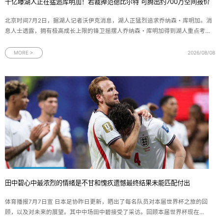
千亿曝湖人正在猛追库明加！若裁掉范德比尔特 可腾出约700万空间报价
北京时间7月2日，据湖人记者沃伊克消息，湖人正猛烈追求乔纳森・库明加。消
息人士透露，拥有极高成长上限的锋卫摇摆人乔纳森・库明加得到湖人重点考
量，这名球员先后效力过勇士与老鹰；老鹰近期已拒绝执行他价值2
MORE >
2026/08/08
田中碧心中最浓烈的情绪是不甘和愧疚遗憾最终结果未能匹配付出
体育播报7月7日宣 日本足协昨日更新，晒出了每名队员对本届世界杯之旅的回
顾，以及对未来的展望。其中中场田中碧接受了采访。回顾本届世界杯现在心