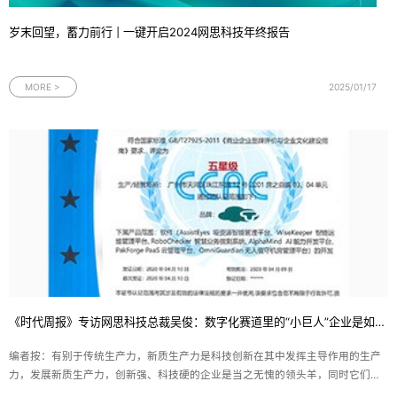
岁末回望，蓄力前行 | 一键开启2024网思科技年终报告
MORE >
2025/01/17
《时代周报》专访网思科技总裁吴俊：数字化赛道里的“小巨人”企业是如何炼成的？
编者按：有别于传统生产力，新质生产力是科技创新在其中发挥主导作用的生产
力，发展新质生产力，创新强、科技硬的企业是当之无愧的领头羊，同时它们也
对金融服务提出了更高的要求。围绕科技企业普遍存在的“高技术、高研发、轻资