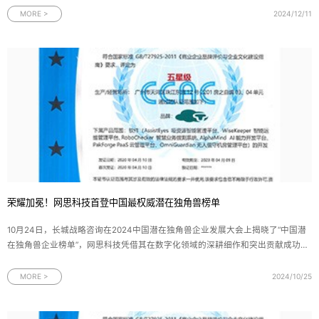
产”等特征，邮储银行广州市分行践行大行担当，探索创新、专业的金融产品和服
MORE >
2024/12/11
务模式。为此，时
荣耀加冕！网思科技首登中国最权威潜在独角兽榜单
10月24日，长城战略咨询在2024中国潜在独角兽企业发展大会上揭晓了“中国潜
在独角兽企业榜单”，网思科技凭借其在数字化领域的深耕细作和突出贡献成功上
榜，与众多如滴答出行、暗物智能、大族机器人等知名企业并肩而立。图为网思
科技代表（左六）上台领奖网思科技首次跻身榜单，不仅是长城战略咨询对企业
MORE >
2024/10/25
在技术创新、