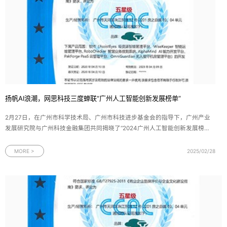
扬帆AI浪潮，网思科技三度蝉联“广州人工智能创新发展榜单”
2月27日，在广州市科学技术局、广州市科技进步基金会的指导下，广州产业
发展研究院与广州科技金融集团共同揭晓了“2024广州人工智能创新发展榜
单”。网思科技凭借其在人工智能领域的卓越成就，三度荣登该榜单，并荣获
“最具市场价值企业”称号，充分展现其在人工智能创新应用场景中的示范引领
MORE >
2025/02/28
作用。图为网思科技荣获“最具市