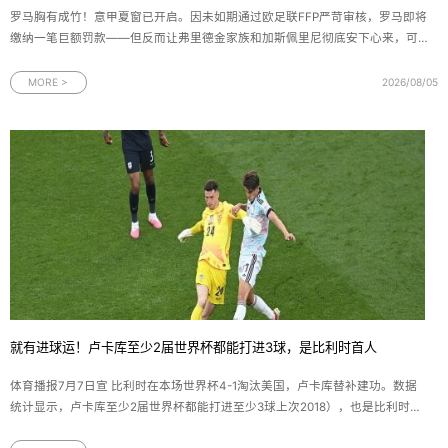
罗马胸有成竹！意甲夏窗已开启。因未如期通过欧足联FFP严苛审核，罗马即将
缴纳一笔巨额罚款——但反而让弗里德金家族和加斯佩里尼彻底安下心来，可以
不慌不忙、按自身节奏稳步推进夏窗运作，无需为凑FFP数字被
MORE >
2026/08/05
就有进球运！卢卡库至少2届世界杯都能打进3球，是比利时首人
体育播报7月7日宣 比利时在本场世界杯4-1淘汰美国，卢卡库替补建功。数据
统计显示，卢卡库至少2届世界杯都能打进至少3球上次2018），也是比利时首
人。