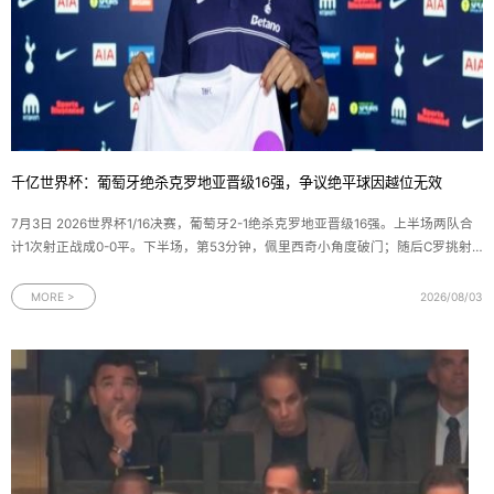
千亿世界杯：葡萄牙绝杀克罗地亚晋级16强，争议绝平球因越位无效
7月3日 2026世界杯1/16决赛，葡萄牙2-1绝杀克罗地亚晋级16强。上半场两队合
计1次射正战成0-0平。下半场，第53分钟，佩里西奇小角度破门；随后C罗挑射
破门因越位在先被吹；第68分钟，弗拉希
MORE >
2026/08/03