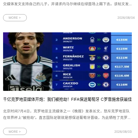
交媒体发文支持自己的儿子，并请求内马尔继续在绿茵场上踢下去。该帖文发布
的前一天，内马尔曾暗示，这场失利可能标志着他在巴西国家队
MORE >
2026/08/04
千亿克罗地亚媒体开炮：我们被抢劫！FIFA保送葡萄牙 C罗靠施舍获最佳
北京时间7月4日，克罗地亚主流媒体之一《晚报》发表长文，怒斥克罗地亚队
在世界杯上“被抢劫”。直言国际足联就是想保送葡萄牙晋级，为此牺牲了克罗地
亚这样小国的世界杯梦想。在此前结束的世界杯1/16决赛中，
MORE >
2026/08/03