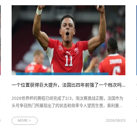
一个位置获得巨大提升，法国比四年前强了一个档次吗？
部
2026世界杯的赛程已经完成了2/3，淘汰赛激战正酣，法国作为
头号争冠热门所展现出了的状态和效率令人望而生畏，奥利塞的
出现让这支球队比四年前更加强大。四年前的卡塔尔之旅，法国
与阿根廷在决赛中踢得难解难
3
MORE >
2026/08/03