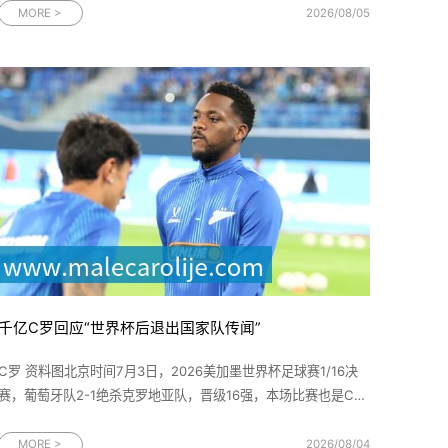
夏窗运作，无需为凑FFP数字被
MORE >
2026/08/05
千亿C罗回应“世界杯后退出国家队传闻”
C罗 资料图北京时间7月3日，2026美加墨世界杯足球赛1/16决
赛，葡萄牙队2-1绝杀克罗地亚队，晋级16强，本场比赛也是C罗
在世界杯舞台上的第26次出场，就此超越马特乌斯位居史上第2
位，仅次于梅西
MORE >
2026/08/04