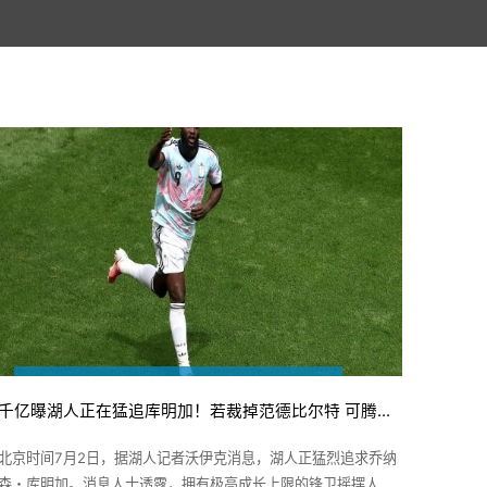
千亿曝湖人正在猛追库明加！若裁掉范德比尔特 可腾出约700万空间报价
北京时间7月2日，据湖人记者沃伊克消息，湖人正猛烈追求乔纳
森・库明加。消息人士透露，拥有极高成长上限的锋卫摇摆人乔