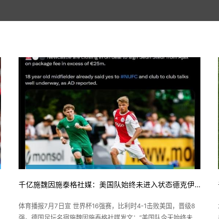
千亿施魏因施泰格社媒：美国队始终未进入状态德克伊珀是全场最佳
体育播报7月7日宣 世界杯16强赛，比利时4-1击败美国，晋级8
强。德国足坛名宿施魏因施泰格社媒发文：“美国队今天始终未能