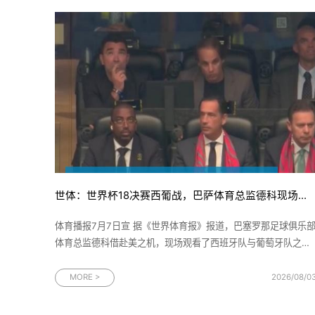
世体：世界杯18决赛西葡战，巴萨体育总监德科现场观战
体育播报7月7日宣 据《世界体育报》报道，巴塞罗那足球俱乐
体育总监德科借赴美之机，现场观看了西班牙队与葡萄牙队之间
的世界杯八分之一决赛。这场比赛最终“斗牛士军团”胜出，梅里
诺在补时阶段攻入制胜一球。
MORE >
2026/08/0