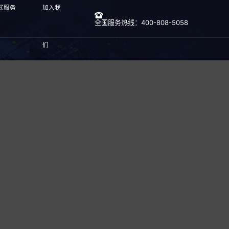
式服务
加入我
全国服务热线：400-808-5058
们