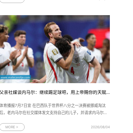
父亲社媒谈内马尔：继续踢足球吧，用上帝赐你的天赋继续让人着迷
体育播报7月7日宣 在巴西队于世界杯八分之一决赛被挪威淘汰
后，老内马尔在社交媒体发文支持自己的儿子，并请求内马尔继
续在绿茵场上踢下去。该帖文发布的前一天，内马尔曾暗示，这
场失利可能标志着他在巴西国家队
MORE >
2026/08/04