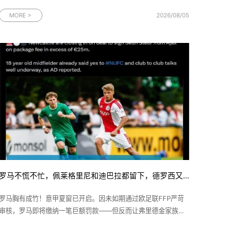
有8队晋级16强。明日世界排名第2的阿根廷将是最后一支出战32
强的前10球队
MORE >
2026/08/05
罗马不慌不忙，佩莱格里尼和迪巴拉都留下，德罗西又一次伸出援手
罗马胸有成竹！意甲夏窗已开启。因未如期通过欧足联FFP严苛
审核，罗马即将缴纳一笔巨额罚款——但反而让弗里德金家族和
加斯佩里尼彻底安下心来，可以不慌不忙、按自身节奏稳步推进