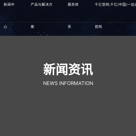
新闻中
产品与解决方
服务体
千亿官网,千亿(中国)一站
心
案
系
官网
新闻资讯
NEWS INFORMATION