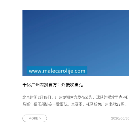
千亿广州龙狮官方：外援埃里克
北京时间2月19日，广州龙狮官方发布公告，球队外援埃里克-托
马斯与俱乐部协商一致离队。本赛季，托马斯为广州出战22场，
场均18.4分钟能拿到8.5分5篮板2.4助攻。官方公告经双方友好
协商并达成一致，龙狮篮球俱乐部告别E
MORE >
2026/06/3