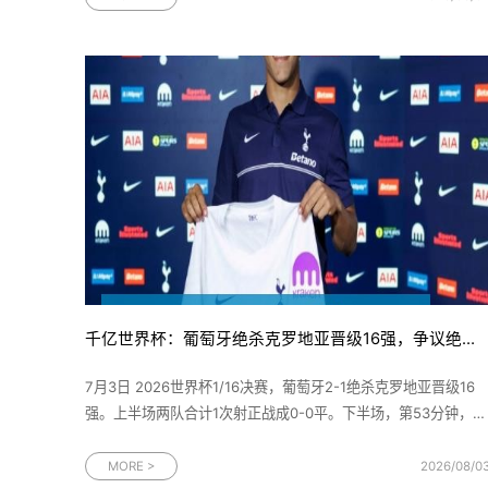
千亿世界杯：葡萄牙绝杀克罗地亚晋级16强，争议绝平球因越位无效
7月3日 2026世界杯1/16决赛，葡萄牙2-1绝杀克罗地亚晋级16
强。上半场两队合计1次射正战成0-0平。下半场，第53分钟，佩
里西奇小角度破门；随后C罗挑射破门因越位在先被吹；第68分
钟，弗拉希
MORE >
2026/08/0