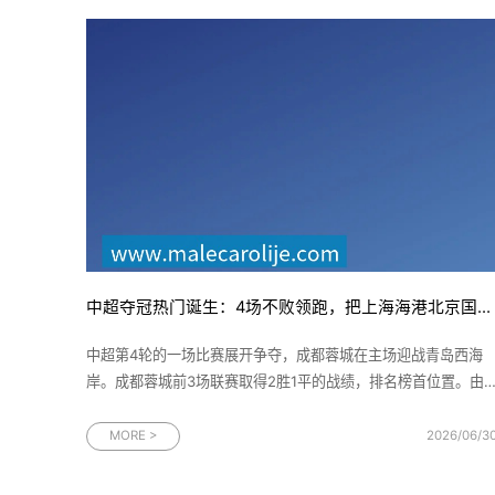
中超夺冠热门诞生：4场不败领跑，把上海海港北京国安远远甩开
中超第4轮的一场比赛展开争夺，成都蓉城在主场迎战青岛西海
岸。成都蓉城前3场联赛取得2胜1平的战绩，排名榜首位置。由
于众多强队都被罚分，包括山东泰山、北京国安、上海申花和上
海海港等队。这让成都蓉城成为了本赛季的夺冠最大热门
MORE >
2026/06/3