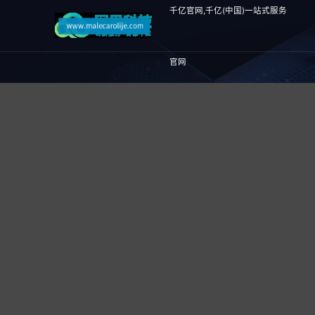
千亿官网,千亿(中国)一站式服务
官网