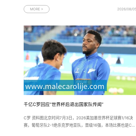
加斯佩里尼彻底安下心来，可以不慌不忙、按自身节奏稳步推进
夏窗运作，无需为凑FFP数字被
MORE >
2026/08/0
千亿C罗回应“世界杯后退出国家队传闻”
C罗 资料图北京时间7月3日，2026美加墨世界杯足球赛1/16决
赛，葡萄牙队2-1绝杀克罗地亚队，晋级16强，本场比赛也是C罗
在世界杯舞台上的第26次出场，就此超越马特乌斯位居史上第2