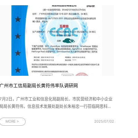
广州市工信局副局长黄符伟率队调研网
7月2日，广州市工业和信息化局副局长、市民营经济和中小企业
局局长黄符伟，信息技术发展处副处长朱裕忠一行莅临网思科技
开展调研，深入了解企业在人工智能、数字孪生和网络安全领域
的发展成果与未来规划。网思科技副总裁黄朝晖陪同调研并作工
MORE >
2025/07/02
作汇报。调研座谈会上，副总裁黄朝晖向广州市工信局领导全面
汇报了网思科技的整体