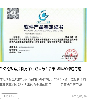
千亿伦敦马拉松男子组双人破2 萨维1:59:30缔造奇迹
体坛周报全媒体发布北京时间4月26日，2026伦敦马拉松男子精
英组赛事迎来载入人类体育史册的瞬间——肯尼亚选手萨巴斯蒂
安·萨维以1小时59分30秒的惊人成绩冲线，成为人类历史上首位
在正式马拉松比赛中跑进2小时大关的运动员
MORE >
2026/06/30