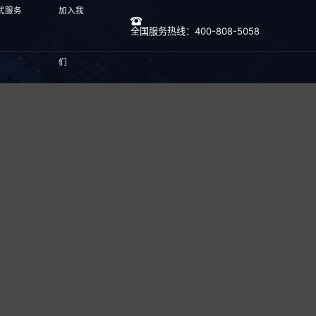
式服务
加入我
全国服务热线：400-808-5058
们