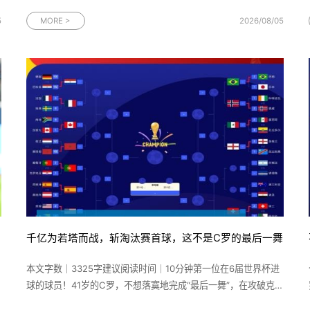
上次2018），也是比利时首人。
5
MORE >
2026/08/05
千亿为若塔而战，斩淘汰赛首球，这不是C罗的最后一舞
本文字数｜3325字建议阅读时间｜10分钟第一位在6届世界杯进
球的球员！41岁的C罗，不想落寞地完成“最后一舞”，在攻破克罗
地亚球门后，他已带领葡萄牙队闯入16强。像最近几年一样，他