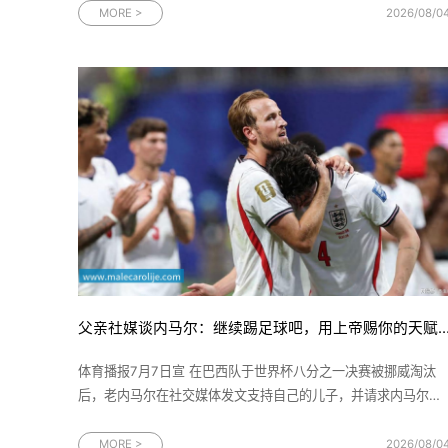
位，仅次于梅西
MORE >
2026/08/0
父亲社媒谈内马尔：继续踢足球吧，用上帝赐你的天赋继
体育播报7月7日宣 在巴西队于世界杯八分之一决赛被挪威淘汰
后，老内马尔在社交媒体发文支持自己的儿子，并请求内马尔继
续在绿茵场上踢下去。该帖文发布的前一天，内马尔曾暗示，这
场失利可能标志着他在巴西国家队
MORE >
2026/08/0