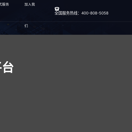
式服务
加入我
全国服务热线：400-808-5058
们
平台