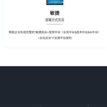
敏捷
部署方式灵活
帮助企业形成完整的“敏捷前台+智慧中台（业务中台&技术中台&AI中台）
+云化后台”IT支撑平台架构