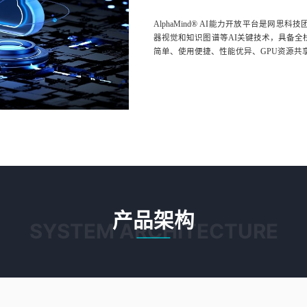
AlphaMind® AI能力开放平台是网
器视觉和知识图谱等AI关键技术，具备全
简单、使用便捷、性能优异、GPU资源共
产品架构
SYSTEM ARCHITECTURE