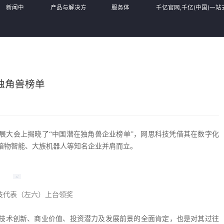
新闻中
产品与解决方
服务体
千亿官网,千亿(中国)一站
心
案
系
官网
独角兽榜单
业发展大会上揭晓了“中国潜在独角兽企业榜单”，网思科技凭借其在数字化
暗物智能、大族机器人等知名企业并肩而立。
技代表（左六）上台领奖
技术创新、商业价值、投资潜力及发展前景的全面肯定，也是对其过往