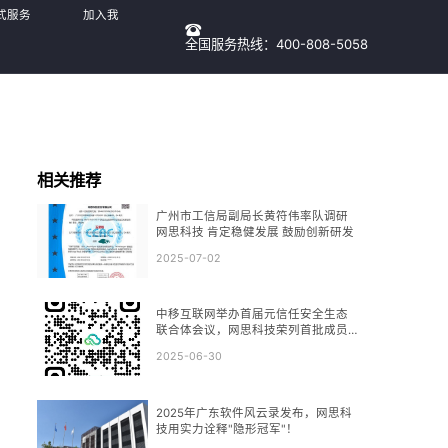
式服务
加入我
全国服务热线：400-808-5058
们
相关推荐
广州市工信局副局长黄符伟率队调研
网思科技 肯定稳健发展 鼓励创新研发
2025-07-02
中移互联网举办首届元信任安全生态
联合体会议，网思科技荣列首批成员
单位
2025-06-30
2025年广东软件风云录发布，网思科
技用实力诠释"隐形冠军"！