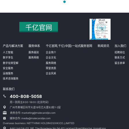
产品与解决方案
服务体系
千亿官网,千亿(中国)一站式服务官网
新闻资讯
加入我们
人工智能
服务级别
企业简介
招聘岗位
数字孪生
服务网络
企业文化
联系方式
数字化转型解
服务网络
留言表单
安全服务
荣誉资质
运维服务
企业风采
技术咨询服务
联系我们
400-808-5058
周一到周五9:30-18:00 (北京时间）
广州市黄埔区科学大道18号芯大厦B2栋1-2层
商务合作: marketing@malecarolije.com
媒体合作: media@malecarolije.com
Overseas business: NETTHINK HOLDINGS(HK)CO.,LIMITED
Add: Unit 04-05, 16F, The Broadway No.54-62 Lockhart Road,
Wanchai, HongKong