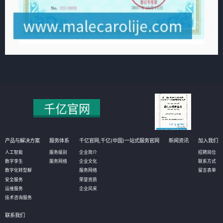
产品与解决方案
服务体系
千亿官网,千亿(中国)一站式服务官网
新闻资讯
加入我们
人工智能
服务级别
企业简介
招聘岗位
数字孪生
服务网络
企业文化
联系方式
数字化转型解
服务网络
留言表单
安全服务
荣誉资质
运维服务
企业风采
技术咨询服务
联系我们