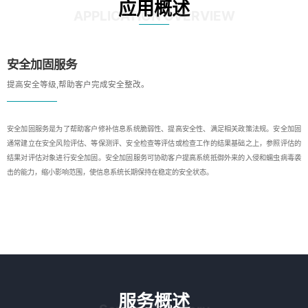
应用概述
APPLICATION OVERVIEW
安全加固服务
提高安全等级,帮助客户完成安全整改。
安全加固服务是为了帮助客户修补信息系统脆弱性、提高安全性、满足相关政策法规。安全加固
通常建立在安全风险评估、等保测评、安全检查等评估或检查工作的结果基础之上，参照评估的
结果对评估对象进行安全加固。安全加固服务可协助客户提高系统抵御外来的入侵和蠕虫病毒袭
击的能力，缩小影响范围，使信息系统长期保持在稳定的安全状态。
服务概述