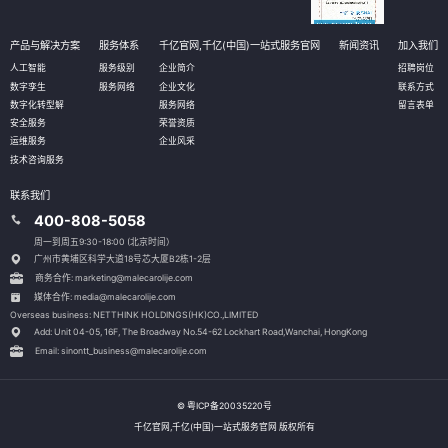
产品与解决方案
服务体系
千亿官网,千亿(中国)一站式服务官网
新闻资讯
加入我们
人工智能
服务级别
企业简介
招聘岗位
数字孪生
服务网络
企业文化
联系方式
数字化转型解
服务网络
留言表单
安全服务
荣誉资质
运维服务
企业风采
技术咨询服务
联系我们
400-808-5058
周一到周五9:30-18:00 (北京时间）
广州市黄埔区科学大道18号芯大厦B2栋1-2层
商务合作: marketing@malecarolije.com
媒体合作: media@malecarolije.com
Overseas business: NETTHINK HOLDINGS(HK)CO.,LIMITED
Add: Unit 04-05, 16F, The Broadway No.54-62 Lockhart Road,
Wanchai, HongKong
Email: sinontt_business@malecarolije.com
© 粤ICP备20035220号
千亿官网,千亿(中国)一站式服务官网 版权所有