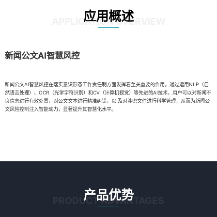
应用概述
APPLICATION OVERVIEW
新闻公文AI智慧风控
新闻公文AI智慧风控在落实意识形态工作责任制方面发挥着至关重要的作用。通过运用NLP（自
然语言处理）、OCR（光学字符识别）和CV（计算机视觉）等先进的AI技术，用户可以对新闻不
良信息进行有效处置，对公文文本进行精准纠错，以 及对涉密文件进行科学管理，从而为新闻公
文风险控制注入智能动力，显著提升其智慧化水平。
产品优势
PRODUCT ADVANTAGES