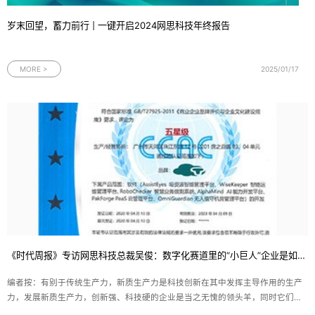
岁末回望，蓄力前行 | 一键开启2024网思科技年终报告
MORE >
2025/01/17
《时代周报》专访网思科技总裁吴俊：数字化赛道里的“小巨人”企业是如何炼成的？
编者按：有别于传统生产力，新质生产力是科技创新在其中发挥主导作用的生产
力，发展新质生产力，创新强、科技硬的企业是当之无愧的领头羊，同时它们也
对金融服务提出了更高的要求。围绕科技企业普遍存在的“高技术、高研发、轻资