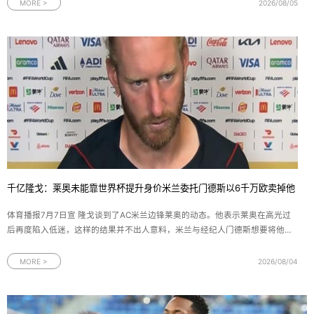
MORE >
2026/08/05
千亿隆戈：莱奥未能靠世界杯提升身价米兰委托门德斯以6千万欧卖掉他
体育播报7月7日宣 隆戈谈到了AC米兰边锋莱奥的动态。他表示莱奥在高光过
后再度陷入低迷，这样的结果并不出人意料，米兰与经纪人门德斯想要将他卖
出高价，可谓困难重重。红黑军团、葡萄牙国家队、当然还有莱奥本
MORE >
2026/08/04