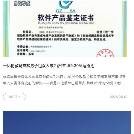
千亿伦敦马拉松男子组双人破2 萨维1:59:30缔造奇迹
体坛周报全媒体发布北京时间4月26日，2026伦敦马拉松男子精英组赛事迎来
载入人类体育史册的瞬间——肯尼亚选手萨巴斯蒂安·萨维以1小时59分30秒的
惊人成绩冲线，成为人类历史上首位在正式马拉松比赛中跑进2小时大关的运动
员
MORE >
2026/06/30