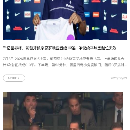
千亿世界杯：葡萄牙绝杀克罗地亚晋级16强，争议绝平球因越位无效
7月3日 2026世界杯1/16决赛，葡萄牙2-1绝杀克罗地亚晋级16强。上半场两队合
计1次射正战成0-0平。下半场，第53分钟，佩里西奇小角度破门；随后C罗挑射
破门因越位在先被吹；第68分钟，弗拉希
MORE >
2026/08/03