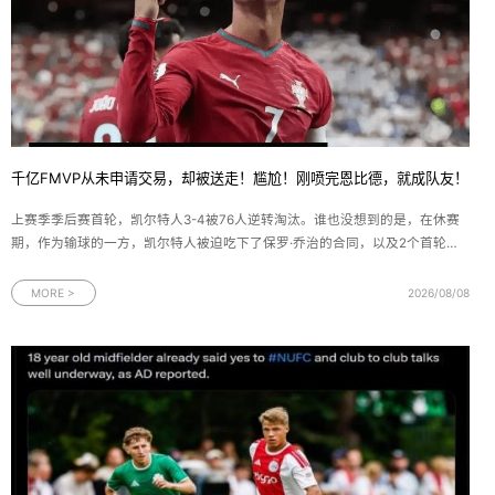
千亿FMVP从未申请交易，却被送走！尴尬！刚喷完恩比德，就成队友！
上赛季季后赛首轮，凯尔特人3-4被76人逆转淘汰。谁也没想到的是，在休赛
期，作为输球的一方，凯尔特人被迫吃下了保罗·乔治的合同，以及2个首轮和2
个次轮，但作为补偿，送走了FMVP杰伦·布朗。大家没看错
MORE >
2026/08/08