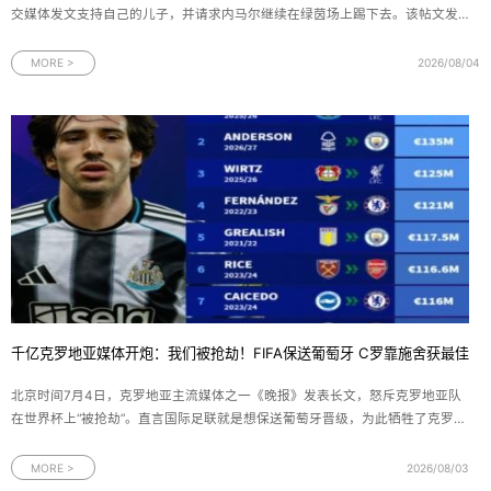
交媒体发文支持自己的儿子，并请求内马尔继续在绿茵场上踢下去。该帖文发布
的前一天，内马尔曾暗示，这场失利可能标志着他在巴西国家队
MORE >
2026/08/04
千亿克罗地亚媒体开炮：我们被抢劫！FIFA保送葡萄牙 C罗靠施舍获最佳
北京时间7月4日，克罗地亚主流媒体之一《晚报》发表长文，怒斥克罗地亚队
在世界杯上“被抢劫”。直言国际足联就是想保送葡萄牙晋级，为此牺牲了克罗地
亚这样小国的世界杯梦想。在此前结束的世界杯1/16决赛中，
MORE >
2026/08/03