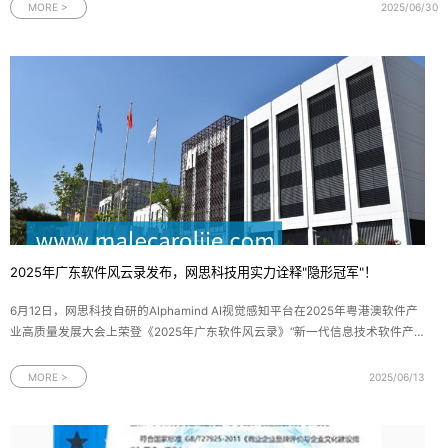
络安全领域联合体成员单位代表齐聚羊城，围绕科技创新、产品融合、生态共建
MORE >
2025/06/30
等关键议题展
2025年广东软件风云录发布，网思科技用实力诠释"隐形冠军"！
6月12日，网思科技自研的Alphamind AI视觉感知平台在2025年粤港澳软件产
业高质量发展大会上荣登《2025年广东软件风云录》“新一代信息技术软件产
品TOP 15”榜单，成为粤港澳大湾区软件产业创新发展的标杆平台。图为2025
年广东软件风云录新一代信息技术软件产品奖牌2025年广东软件风云榜评选由
MORE >
2025/06/13
羊城晚报报业集团、广东软件行业