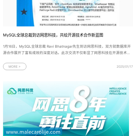
MySQL全球总裁到访网思科技，共绘开源技术合作新蓝图
1月16日，MySQL全球总裁 Ravi Bhatnagar先生到访网思科技，双方就数据库开
源合作展开了富有成效的深度对话。此次交流不仅彰显了网思科技在开源技术与
数字化创新领域的坚实步伐，也预示着中国企业在拥抱开源、利用开源推动数字
化转型方面的决心和行动力。MySQL，作为一款秉承开源理念、功能强大且操作
MORE >
2025/01/17
简便的关系型数据