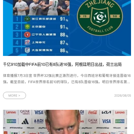
千亿910加载中FIFA前10已有8队进16强，阿根廷明日出战，荷兰出局
体育播报7月3日宣 世界杯32强比赛正激烈进行，今日西班牙和葡萄牙接连晋级16
强。截至目前，FIFA世界排名前10的球队，已有8队晋级16强。明日世界排名第2
的阿根廷将是最后一支出战32强的前10球队
MORE >
2026/08/05