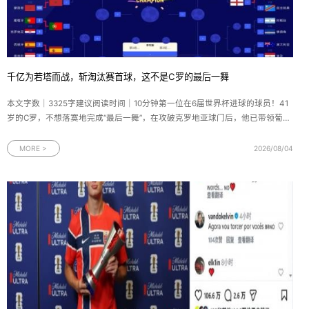
千亿为若塔而战，斩淘汰赛首球，这不是C罗的最后一舞
本文字数｜3325字建议阅读时间｜10分钟第一位在6届世界杯进球的球员！41
岁的C罗，不想落寞地完成“最后一舞”，在攻破克罗地亚球门后，他已带领葡萄
牙队闯入16强。像最近几年一样，他遭受了如潮质疑；也
MORE >
2026/08/04