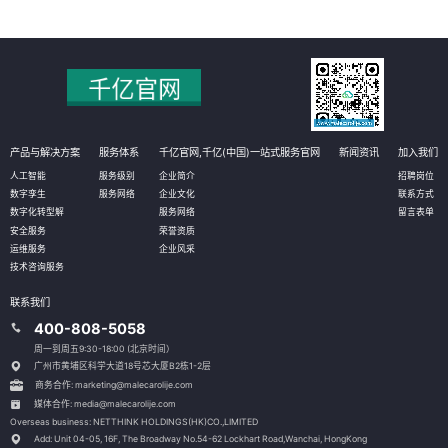
产品与解决方案
服务体系
千亿官网,千亿(中国)一站式服务官网
新闻资讯
加入我们
人工智能
服务级别
企业简介
招聘岗位
数字孪生
服务网络
企业文化
联系方式
数字化转型解
服务网络
留言表单
安全服务
荣誉资质
运维服务
企业风采
技术咨询服务
联系我们
400-808-5058
周一到周五9:30-18:00 (北京时间）
广州市黄埔区科学大道18号芯大厦B2栋1-2层
商务合作: marketing@malecarolije.com
媒体合作: media@malecarolije.com
Overseas business: NETTHINK HOLDINGS(HK)CO.,LIMITED
Add: Unit 04-05, 16F, The Broadway No.54-62 Lockhart Road,
Wanchai, HongKong