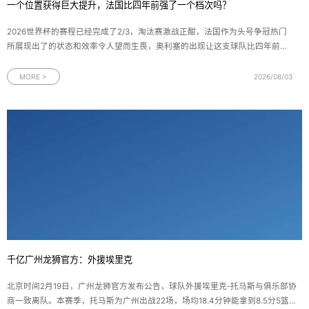
一个位置获得巨大提升，法国比四年前强了一个档次吗？
2026世界杯的赛程已经完成了2/3，淘汰赛激战正酣，法国作为头号争冠热门
所展现出了的状态和效率令人望而生畏，奥利塞的出现让这支球队比四年前更
加强大。四年前的卡塔尔之旅，法国与阿根廷在决赛中踢得难解难
MORE >
2026/08/03
千亿广州龙狮官方：外援埃里克
北京时间2月19日，广州龙狮官方发布公告，球队外援埃里克-托马斯与俱乐部协
商一致离队。本赛季，托马斯为广州出战22场，场均18.4分钟能拿到8.5分5篮板