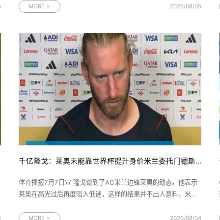
时他现年22岁，根据土耳其全新转会
5
MORE >
2026/08/05
千亿隆戈：莱奥未能靠世界杯提升身价米兰委托门德斯以6千万欧卖掉他
体育播报7月7日宣 隆戈谈到了AC米兰边锋莱奥的动态。他表示
莱奥在高光过后再度陷入低迷，这样的结果并不出人意料，米兰
与经纪人门德斯想要将他卖出高价，可谓困难重重。红黑军团、
葡萄牙国家队、当然还有莱奥本
5
MORE >
2026/08/04