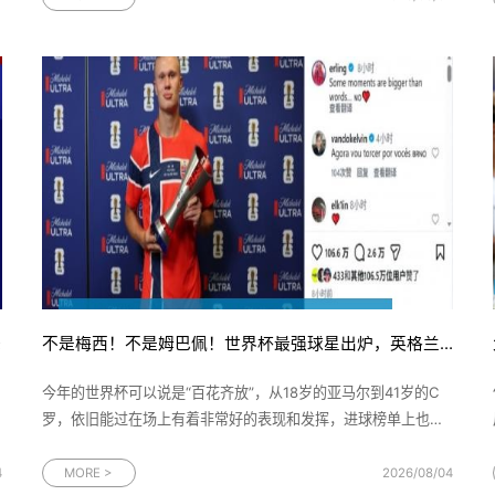
舞
不是梅西！不是姆巴佩！世界杯最强球星出炉，英格兰却成最大输家
今年的世界杯可以说是“百花齐放”，从18岁的亚马尔到41岁的C
罗
罗，依旧能过在场上有着非常好的表现和发挥，进球榜单上也是
竞争非常激烈，梅西3场比赛打进了6粒进球高居榜首，姆巴佩4
场比赛也有6球入账，这两
4
MORE >
2026/08/04