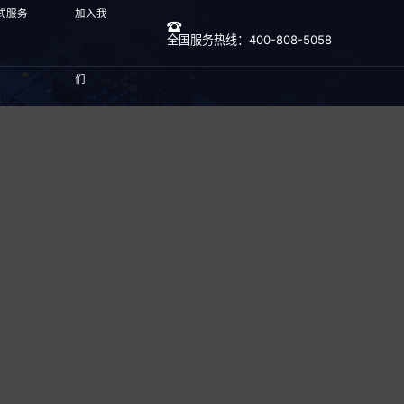
式服务
加入我
全国服务热线：400-808-5058
们