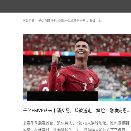
当前位置：
千亿官网,千亿(中国)一站式服务官网
>
新闻中心
千亿FMVP从未申请交易，却被送走！尴尬！刚喷完恩比德，就成队友！
上赛季季后赛首轮，凯尔特人3-4被76人逆转淘汰。谁也没想到
的是，在休赛期，作为输球的一方，凯尔特人被迫吃下了保罗·乔