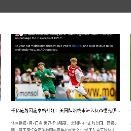
千亿施魏因施泰格社媒：美国队始终未进入状态德克伊珀是全场最佳
体育播报7月7日宣 世界杯16强赛，比利时4-1击败美国，晋级8
强。德国足坛名宿施魏因施泰格社媒发文：“美国队今天始终未能