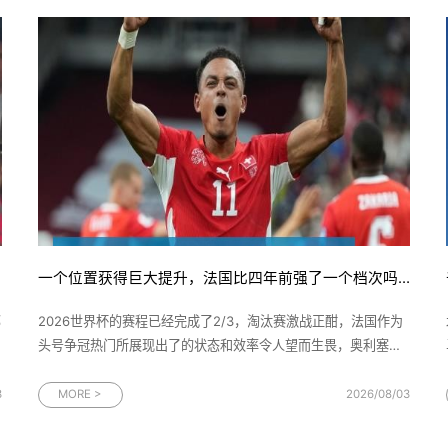
一个位置获得巨大提升，法国比四年前强了一个档次吗？
部
2026世界杯的赛程已经完成了2/3，淘汰赛激战正酣，法国作为
头号争冠热门所展现出了的状态和效率令人望而生畏，奥利塞的
出现让这支球队比四年前更加强大。四年前的卡塔尔之旅，法国
与阿根廷在决赛中踢得难解难
3
MORE >
2026/08/03