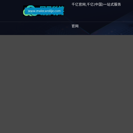
千亿官网,千亿(中国)一站式服务
官网