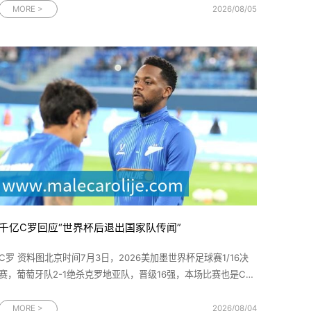
夏窗运作，无需为凑FFP数字被
MORE >
2026/08/05
千亿C罗回应“世界杯后退出国家队传闻”
C罗 资料图北京时间7月3日，2026美加墨世界杯足球赛1/16决
赛，葡萄牙队2-1绝杀克罗地亚队，晋级16强，本场比赛也是C罗
在世界杯舞台上的第26次出场，就此超越马特乌斯位居史上第2
位，仅次于梅西
MORE >
2026/08/04