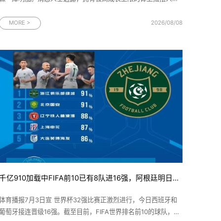
纳森・库明加得到湖人重点考量，这名球员先后效力过勇士与老
鹰；老鹰近期已拒绝执行他价值2
MORE >
2026/08/08
千亿910加载中FIFA前10已有8队进16强，阿根廷明日出战，荷兰出局
体育播报7月3日宣 世界杯32强比赛正激烈进行，今日西班牙和
葡萄牙接连晋级16强。截至目前，FIFA世界排名前10的球队，已