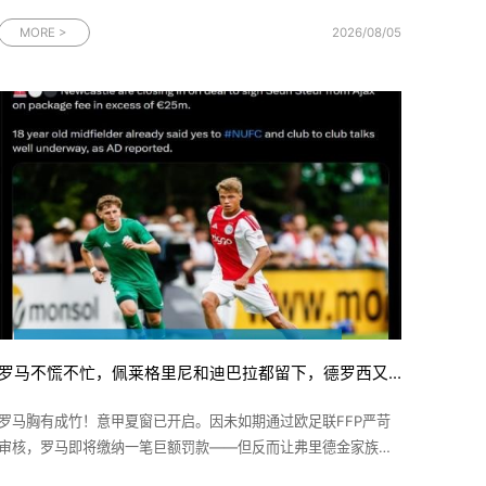
有8队晋级16强。明日世界排名第2的阿根廷将是最后一支出战32
强的前10球队
MORE >
2026/08/05
罗马不慌不忙，佩莱格里尼和迪巴拉都留下，德罗西又一次伸出援手
罗马胸有成竹！意甲夏窗已开启。因未如期通过欧足联FFP严苛
审核，罗马即将缴纳一笔巨额罚款——但反而让弗里德金家族和
加斯佩里尼彻底安下心来，可以不慌不忙、按自身节奏稳步推进