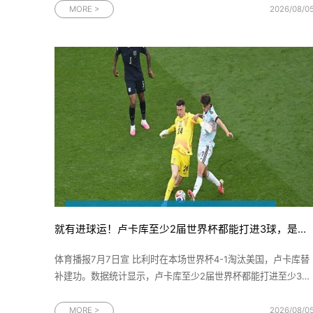
球员。无论是一对一突破还是推进
MORE >
2026/08/0
就有进球运！卢卡库至少2届世界杯都能打进3球，是比利时首人
体育播报7月7日宣 比利时在本场世界杯4-1淘汰美国，卢卡库替
补建功。数据统计显示，卢卡库至少2届世界杯都能打进至少3球
上次2018），也是比利时首人。
MORE >
2026/08/0