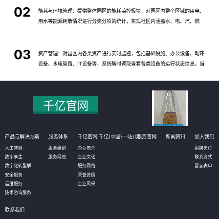
02
能耗与环境管理：提供整体园区的能耗监控板块，对园区内整个区域的用电、
用水等能源耗散情况进行分类分项的统计，实现社区内涵盖水、电、汽、燃
气、热力等全能源介质的能耗数据自动采集、实时监控、能耗动态分析、能源
结构优化的全面管理；建立科学、完善的能耗指标和能源评价体系，加强能源
03
使用的计划性、提高能源利用率、均衡能源负荷。
资产管理：对园区内各类资产进行实时监控，包括基础设施、办公设备、动环
设备、水电管路、IT设备等，系统随时调取查看各类设备的运行状态信息。当
设备发生告警时，通过短信、微信消息等方式推送给管理人员，进而在系统的
3D场景中快速定位故障设备，帮助运维人员及时解决问题。
产品与解决方案
服务体系
千亿官网,千亿(中国)一站式服务官网
新闻资讯
加入我们
人工智能
服务级别
企业简介
招聘岗位
数字孪生
服务网络
企业文化
联系方式
数字化转型解
服务网络
留言表单
安全服务
荣誉资质
运维服务
企业风采
技术咨询服务
联系我们