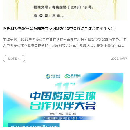
网思科技携5G+智慧解决方案闪耀2023中国移动全球合作伙伴大会
羊城金秋，2023中国移动全球合作伙伴大会在广州保利世贸博览馆成功举办。作
为中国移动核心战略合作伙伴，网思科技连续五年参展大会，携旗下最新行业应
用解决方案精彩亮相，为与会者提供一个近距离体验5G+行业场景应用生态的机
会。图为网思科技展台全景一直以来，网思科技致力于推动各行各业数字化的高
MORE >
2023/10/17
速发展，服务于通信、制