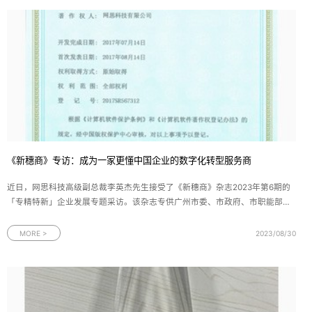
《新穗商》专访：成为一家更懂中国企业的数字化转型服务商
近日，网思科技高级副总裁李英杰先生接受了《新穗商》杂志2023年第6期的
「专精特新」企业发展专题采访。该杂志专供广州市委、市政府、市职能部门
以及广州市工商联近2000家执委企业阅示，致力于为政府提供决策参考。通过
该杂志的报道，有效提升了网思科技在广州政府中的影响力。本文首发于《新
MORE >
2023/08/30
穗商》策划|