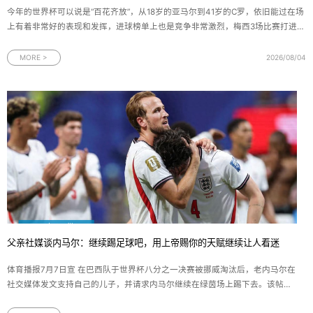
今年的世界杯可以说是“百花齐放”，从18岁的亚马尔到41岁的C罗，依旧能过在场
上有着非常好的表现和发挥，进球榜单上也是竞争非常激烈，梅西3场比赛打进了
6粒进球高居榜首，姆巴佩4场比赛也有6球入账，这两
MORE >
2026/08/04
父亲社媒谈内马尔：继续踢足球吧，用上帝赐你的天赋继续让人着迷
体育播报7月7日宣 在巴西队于世界杯八分之一决赛被挪威淘汰后，老内马尔在
社交媒体发文支持自己的儿子，并请求内马尔继续在绿茵场上踢下去。该帖文
发布的前一天，内马尔曾暗示，这场失利可能标志着他在巴西国家队