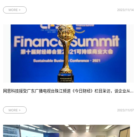
向量数据库技术探索专题圆桌讨论。（一）大会信息：2023 SACC中国系统架构
师大会是由IT168、ChinaUnix和ITPUB联合主办，以“数字转型 架构演进”为主题
MORE >
2023/11/14
的技术盛会。大
网思科技接受广东广播电视台珠江频道《今日财经》栏目采访，谈企业从产品向解决方案转型背后的战略考量
MORE >
2023/11/07