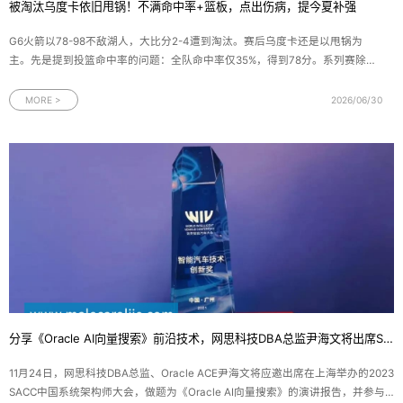
被淘汰乌度卡依旧甩锅！不满命中率+篮板，点出伤病，提今夏补强
G6火箭以78-98不敌湖人，大比分2-4遭到淘汰。赛后乌度卡还是以甩锅为
主。先是提到投篮命中率的问题：全队命中率仅35%，得到78分。系列赛除第
三场外，投篮一直困扰球队。之所以这样，原因还是有。因为阿门命中率不
行，影响
MORE >
2026/06/30
分享《Oracle AI向量搜索》前沿技术，网思科技DBA总监尹海文将出席SACC大会！
11月24日，网思科技DBA总监、Oracle ACE尹海文将应邀出席在上海举办的2023
SACC中国系统架构师大会，做题为《Oracle AI向量搜索》的演讲报告，并参与