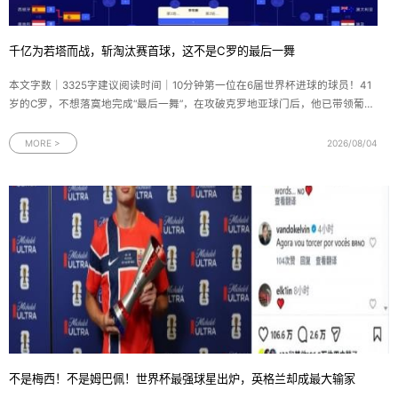
千亿为若塔而战，斩淘汰赛首球，这不是C罗的最后一舞
本文字数｜3325字建议阅读时间｜10分钟第一位在6届世界杯进球的球员！41
岁的C罗，不想落寞地完成“最后一舞”，在攻破克罗地亚球门后，他已带领葡萄
牙队闯入16强。像最近几年一样，他遭受了如潮质疑；也
MORE >
2026/08/04
不是梅西！不是姆巴佩！世界杯最强球星出炉，英格兰却成最大输家