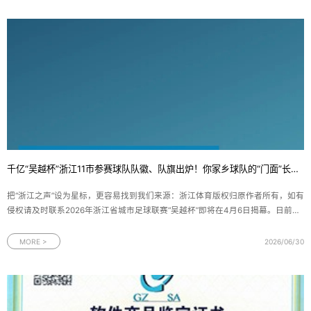
千亿“吴越杯”浙江11市参赛球队队徽、队旗出炉！你家乡球队的“门面”长啥样
把“浙江之声”设为星标，更容易找到我们来源：浙江体育版权归原作者所有，如有
侵权请及时联系2026年浙江省城市足球联赛“吴越杯”即将在4月6日揭幕。日前，
全省11支参赛市队队徽+队旗全部出炉。来看你家乡球队的“门面”长什么
MORE >
2026/06/30