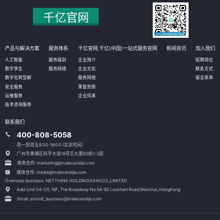
产品与解决方案
服务体系
千亿官网,千亿(中国)一站式服务官网
新闻资讯
加入我们
人工智能
服务级别
企业简介
招聘岗位
数字孪生
服务网络
企业文化
联系方式
数字化转型解
服务网络
留言表单
安全服务
荣誉资质
运维服务
企业风采
技术咨询服务
联系我们
400-808-5058
周一到周五9:30-18:00 (北京时间）
广州市黄埔区科学大道18号芯大厦B2栋1-2层
商务合作: marketing@malecarolije.com
媒体合作: media@malecarolije.com
Overseas business: NETTHINK HOLDINGS(HK)CO.,LIMITED
Add: Unit 04-05, 16F, The Broadway No.54-62 Lockhart Road,
Wanchai, HongKong
Email: sinontt_business@malecarolije.com