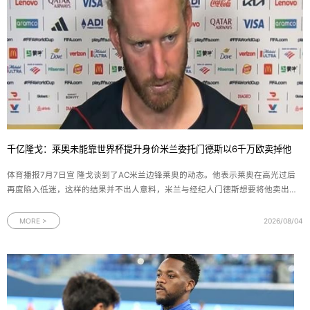
千亿隆戈：莱奥未能靠世界杯提升身价米兰委托门德斯以6千万欧卖掉他
体育播报7月7日宣 隆戈谈到了AC米兰边锋莱奥的动态。他表示莱奥在高光过后
再度陷入低迷，这样的结果并不出人意料，米兰与经纪人门德斯想要将他卖出高
价，可谓困难重重。红黑军团、葡萄牙国家队、当然还有莱奥本
MORE >
2026/08/04