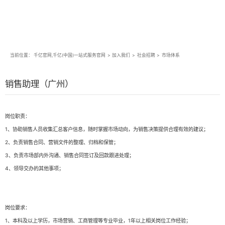
当前位置：
千亿官网,千亿(中国)一站式服务官网
>
加入我们
>
社会招聘
>
市场体系
销售助理（广州）
岗位职责：
1、协助销售人员收集汇总客户信息，随时掌握市场动向，为销售决策提供合理有效的建议；
2、负责销售合同、营销文件的整理、归档和保管；
3、负责市场部内外沟通、销售合同签订及回款跟进处理；
4、领导交办的其他事项；
岗位要求：
1、本科及以上学历，市场营销、工商管理等专业毕业，1年以上相关岗位工作经验；