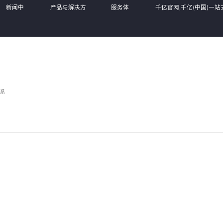
新闻中
产品与解决方
服务体
千亿官网,千亿(中国)一站
心
案
系
官网
系