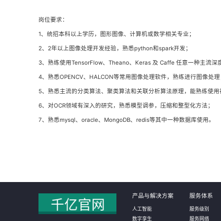
岗位要求：
1、统招本科以上学历，图形图像、计算机或数学相关专业；
2、2年以上图像处理开发经验，熟悉python和spark开发；
3、熟练使用TensorFlow、Theano、Keras 及 Caffe 任意
4、熟悉OPENCV、HALCON等常用图像处理软件，熟练进行图像处理
5、熟悉主流的分类算法、聚类算法和关联分析算法原理，能熟练使用
6、对OCR领域有深入的研究，熟悉模型调参，压缩和整型化方法；
7、熟悉mysql、oracle、MongoDB、redis等其中一种数据库使用。
产品与解决方案
服务体系
人工智能
服务级别
数字孪生
服务网络