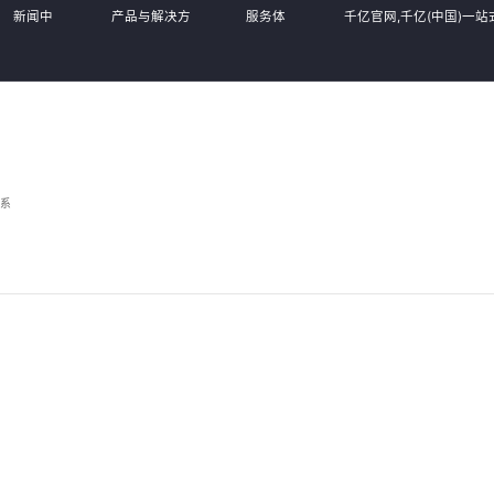
新闻中
产品与解决方
服务体
千亿官网,千亿(中国)一站
心
案
系
官网
系