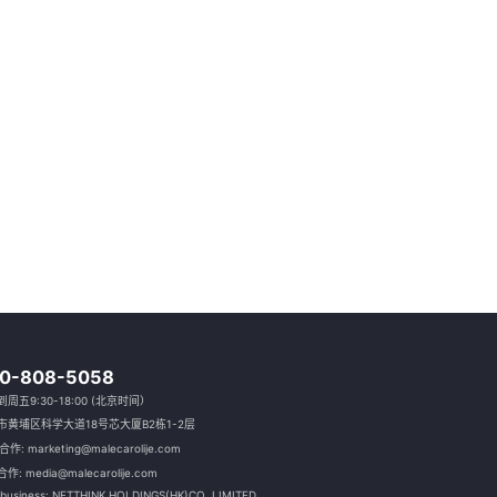
0-808-5058
周五9:30-18:00 (北京时间）
市黄埔区科学大道18号芯大厦B2栋1-2层
作: marketing@malecarolije.com
作: media@malecarolije.com
 business: NETTHINK HOLDINGS(HK)CO.,LIMITED