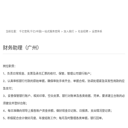
当前位置：
千亿官网,千亿(中国)一站式服务官网
>
加入我们
>
社会招聘
>
运营体系
财务助理（广州）
岗位职责：
1、负责日常现金、支票及承兑汇票的收付、保管，管理公司银行账户；
2、认真审核银行付款的原始单据，确保审批手续齐全、单据合规，协调处理紧急突发性用款的应
急支付；
3、妥善保管银行账户、相关印章、空白支票、银行对账单及各类收据、凭单，要求建立台账的必
须健全并登好台账；
4、每日准确向领导上报各账户资金余额，做好现金日记账、日报表、支出情况登记表；
5、积极配合会计做好月度、年度结账工作；每月及时整理各类单据，银行回单。