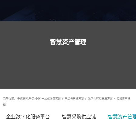
智慧资产管理
当前位置：
千亿官网,千亿(中国)一站式服务官网
>
产品与解决方案
>
数字化转型解决方案
>
智慧资产管
理
企业数字化服务平台
智慧采购供应链
智慧资产管