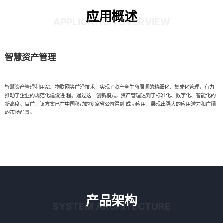
应用概述
APPLICATION OVERVIEW
智慧资产管理
智慧资产管理利用AI、物联网等前沿技术，实现了资产全生命周期的精细化、集成化管理，有力
推动了企业的规范化建设进 程。通过这一创新模式，资产管理达到了标准化、数字化、智能化的
新高度。目前，该方案已在中国移动的多家省公司得到 成功应用，展现出强大的应用潜力和广阔
的市场前景。
产品架构
SYSTEM ARCHITECTURE