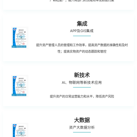
集成
APP及GIS集成
提升资产管理人员的管理和工作效率，提高资产数据的准确性和及时
性；提高实物资产的动态跟踪和管控
新技术
AI、物联网等新技术应用
提升资产的日常运营能力和水平，降低资产风险
大数据
资产大数据分析