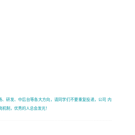
案编写、项目申报方案编写；
6. 了解前端设计及后端开发, 可快速和同事对接工作;
2、人才队伍建设：完善SPL人才沉淀，积聚力量，为公司
7. 了解或熟悉 WebGL 及相关框架优先。
各省项目打单提供全面支撑。
任职要求：
1. 熟悉 Javascript, CSS, HTML, Vue, Git;
2. 熟悉 前端常用框架, 能独立完成设计给予的 UI 效果;
3. 有良好的代码习惯, 低级错误出现频率低;
4. 具备优秀的沟通和协调能力，能承受比较大的工作压力;
5. 自我驱动力强, 能自主学习新知识新技术, 并具有较强的自
学能力;
6. 了解前端设计及后端开发, 可快速和同事对接工作;
吗？
7. 了解或熟悉 WebGL 及相关框架优先。
（岗位人员专职于行业应用解决方案、项目申报方案、投标
场、研发、中后台等各大方向，请同学们不要重复投递，公司 内
方案的策划编写）
岗机制，优秀的人总会发光！
可以再更改吗？