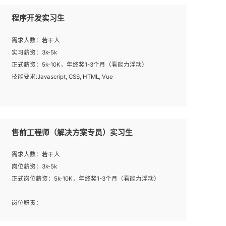
程序开发实习生
需求人数：若干人
实习薪资：3k-5k
正式薪资：5k-10K，年终奖1-3个月（看能力浮动）
技能要求:Javascript, CSS, HTML, Vue
工作职责：
1. 负责公司的前端项目的开发;
2. 负责公司已有项目的维护及迭代;
售前工程师（解决方案专员）实习生
工作要求:
需求人数：若干人
1. 熟悉 Javascript, CSS, HTML, Vue, Git;
岗位薪资：3k-5k
2. 熟悉前端常用框架, 能独立完成设计给予的 UI 效果;
正式岗位薪资：5k-10K，年终奖1-3个月（看能力浮动）
3. 有良好的代码习惯, 低级错误出现频率低;
4. 具备优秀的沟通和协调能力，能承受比较大的工作压力;
岗位职责：
5. 自我驱动力强, 能自主学习新知识新技术, 并具有较强的自
1、完成主要工作：项目解决方案策划与编写，项目投标方
学能力;