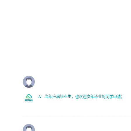
调优、故障诊断等工作；
理等。
2. 在此基础上，并能为客户提供客户化技术支持方案，提升
软件使用效率与价值。
岗位要求：
1、艺术设计类相关专业；
任职要求:
2、热爱展览展示设计工作，熟悉行业动向，设计专业知识
1. 计算机专业相关背景；
和产品专业知识；
2. 自我学习和动手能力强，对操作系统、数据库有一定基础
3、具有良好的人际沟通、准确判断客户需求并执行的能
和兴趣；
力、较强的团队合作能力和服务意识。
3.沟通能力强、有基础客户服务意识。
Q：校园招聘主要面向的人群是？
A：当年应届毕业生，也欢迎次年毕业的同学申请；
Q：如何投递简历？