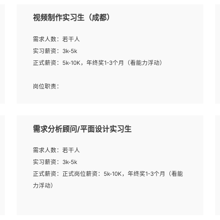
视频制作实习生（成都）
需求人数：若干人
实习薪资：3k-5k
正式薪资：5k-10K，年终奖1-3个月（看能力浮动）
岗位职责：
1、各类企业宣传片视频的剪辑和片头片尾包装；
2、广告片的后期剪辑与整体特效合成；
3、特效及动画制作并了解后期合成软件。
需求分析顾问/平面设计实习生
岗位要求：
需求人数：若干人
1、热爱影视，责任心强，有强烈的兴趣和后期制作的主观
实习薪资：3k-5k
能动性；
正式薪资：正式岗位薪资：5k-10K，年终奖1-3个月（看能
2、熟练使用After Effect、Photo Shop、熟练掌握视频剪辑
力浮动）
和特效包装软件；
3、能对影片后期进行整体调色控制，具备一定审美感；
岗位职责：
4、在剪辑上会思考，有一定编导思维；