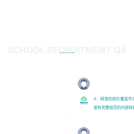
1、 沟通客户需求，分析其实施的可行性，辅助项目经理完
5、踏实， 勤奋，愿意在工作中不断学习，提高自我；
成展示策划、设计；
6、能与同事友好相处。
2、 把握设计时间节点，控制设计进度，完成展示设计任
务；
3、配合平面设计师完成项目最终的整体汇报方案；参与项
目例会，项目完工总结报告，设计项目文件管理和资料库维
校招QA
护；
SCHOOL RECRUITMENT QA
4、 创新设计表现形式，优化流程、提高设计工作效率；
5、 设计内容包括但不限于：展厅/博物馆/展馆的规划与空
间设计，人机界面设计，标志及吉祥物设计，效果图后期处
理等。
Q：可以投递多个职位
岗位要求：
1、艺术设计类相关专业；（其中需求分析顾问不限专业）
A：网思的岗位覆盖市
2、热爱展览展示设计工作，熟悉行业动向，设计专业知识
部有完整规范的内部转
和产品专业知识；
3、具有良好的人际沟通、准确判断客户需求并执行的能
力、较强的团队合作能力和服务意识。
Q：简历投递之后，还