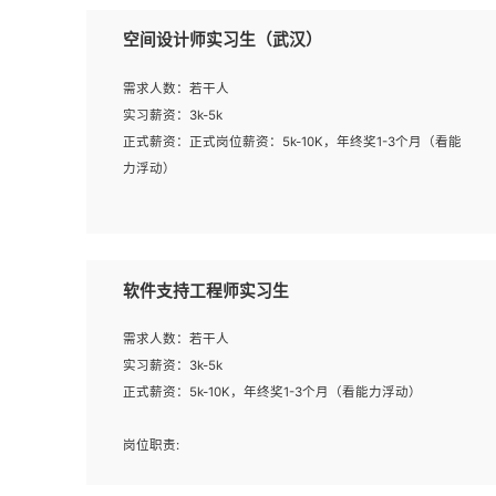
空间设计师实习生（武汉）
需求人数：若干人
实习薪资：3k-5k
正式薪资：正式岗位薪资：5k-10K，年终奖1-3个月（看能
力浮动）
岗位职责：
1、 沟通客户需求，分析其实施的可行性，辅助项目经理完
成展示策划、设计；
软件支持工程师实习生
2、 把握设计时间节点，控制设计进度，完成展示设计任
务；
需求人数：若干人
3、配合平面设计师完成项目最终的整体汇报方案；参与项
实习薪资：3k-5k
目例会，项目完工总结报告，设计项目文件管理和资料库维
正式薪资：5k-10K，年终奖1-3个月（看能力浮动）
护；
4、 创新设计表现形式，优化流程、提高设计工作效率；
岗位职责:
5、 设计内容包括但不限于：展厅/博物馆/展馆的规划与空
1. 为企业客户提供软件技术服务。包括安装、升级、配置、
间设计，人机界面设计，标志及吉祥物设计，效果图后期处