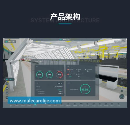
产品架构
SYSTEM ARCHITECTURE