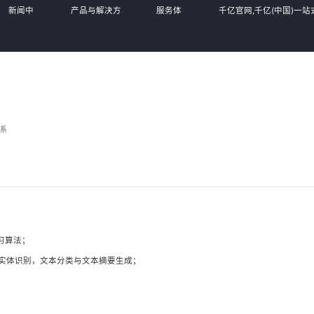
新闻中
产品与解决方
服务体
千亿官网,千亿(中国)一站
心
案
系
官网
系
习算法；
实体识别，文本分类与文本摘要生成；