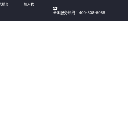
式服务
加入我
全国服务热线：400-808-5058
们