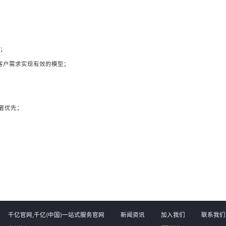
历；
速根据客户需求实现有效的模型；
者优先；
千亿官网,千亿(中国)一站式服务官网
新闻资讯
加入我们
联系我们