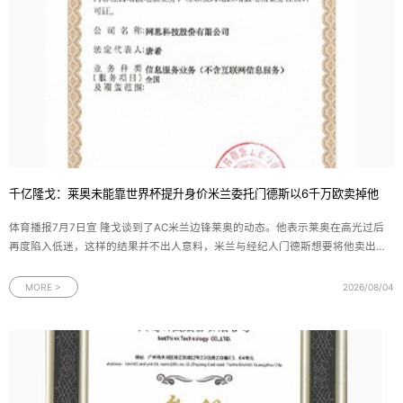
千亿隆戈：莱奥未能靠世界杯提升身价米兰委托门德斯以6千万欧卖掉他
体育播报7月7日宣 隆戈谈到了AC米兰边锋莱奥的动态。他表示莱奥在高光过后
再度陷入低迷，这样的结果并不出人意料，米兰与经纪人门德斯想要将他卖出高
价，可谓困难重重。红黑军团、葡萄牙国家队、当然还有莱奥本
MORE >
2026/08/04