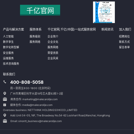
产品与解决方案
服务体系
千亿官网,千亿(中国)一站式服务官网
新闻资讯
加入我们
人工智能
服务级别
企业简介
招聘岗位
数字孪生
服务网络
企业文化
联系方式
数字化转型解
服务网络
留言表单
安全服务
荣誉资质
运维服务
企业风采
技术咨询服务
联系我们
400-808-5058
周一到周五9:30-18:00 (北京时间）
广州市黄埔区科学大道18号芯大厦B2栋1-2层
商务合作: marketing@malecarolije.com
媒体合作: media@malecarolije.com
Overseas business: NETTHINK HOLDINGS(HK)CO.,LIMITED
Add: Unit 04-05, 16F, The Broadway No.54-62 Lockhart Road,
Wanchai, HongKong
Email: sinontt_business@malecarolije.com