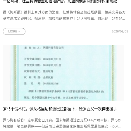
千亿阿斯：杜兰将转会至加拉塔萨雷，加盟前他需签约纪律约束条款
据《阿斯报》援引土耳其方面的消息，杜兰将转会至加拉塔萨雷，相关交易各方
基本达成全部共识。报道称，加拉塔萨雷主帅十分认可杜兰。俱乐部十分看好杜
兰熟悉土耳其联赛的优势，同时他现年22岁，根据土耳其全新转会
MORE >
2026/08/05
罗马不慌不忙，佩莱格里尼和迪巴拉都留下，德罗西又一次伸出援手
罗马胸有成竹！意甲夏窗已开启。因未如期通过欧足联FFP严苛审核，罗马即
将缴纳一笔巨额罚款——但反而让弗里德金家族和加斯佩里尼彻底安下心来，