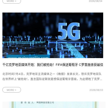
MORE >
2026/08/04
千亿克罗地亚媒体开炮：我们被抢劫！FIFA保送葡萄牙 C罗靠施舍获最佳
北京时间7月4日，克罗地亚主流媒体之一《晚报》发表长文，怒斥克罗地亚队
在世界杯上“被抢劫”。直言国际足联就是想保送葡萄牙晋级，为此牺牲了克罗地
亚这样小国的世界杯梦想。在此前结束的世界杯1/16决赛中，
MORE >
2026/08/03