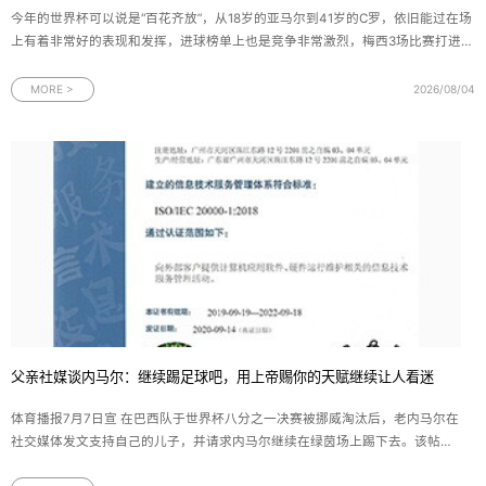
今年的世界杯可以说是“百花齐放”，从18岁的亚马尔到41岁的C罗，依旧能过在场
上有着非常好的表现和发挥，进球榜单上也是竞争非常激烈，梅西3场比赛打进了
6粒进球高居榜首，姆巴佩4场比赛也有6球入账，这两
MORE >
2026/08/04
父亲社媒谈内马尔：继续踢足球吧，用上帝赐你的天赋继续让人着迷
体育播报7月7日宣 在巴西队于世界杯八分之一决赛被挪威淘汰后，老内马尔在
社交媒体发文支持自己的儿子，并请求内马尔继续在绿茵场上踢下去。该帖文
发布的前一天，内马尔曾暗示，这场失利可能标志着他在巴西国家队