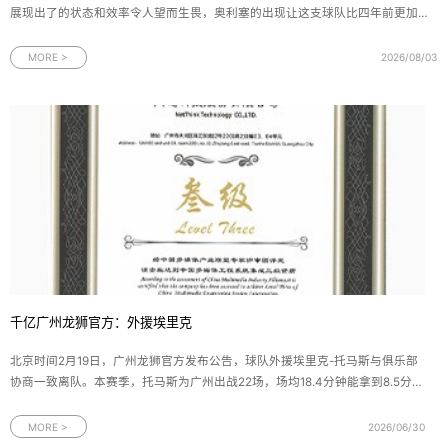
展现出了的状态和效率令人望而生畏，奥利塞的出现让这支球队比四年前更加强
大。四年前的卡塔尔之旅，法国与阿根廷在决赛中踢得难解难
MORE >
2026/08/03
千亿广州龙狮官方：外援埃里克
北京时间2月19日，广州龙狮官方发布公告，球队外援埃里克-托马斯与俱乐部
协商一致离队。本赛季，托马斯为广州出战22场，场均18.4分钟能拿到8.5分5
篮板2.4助攻。官方公告经双方友好协商并达成一致，龙狮篮球俱乐部告别E
MORE >
2026/06/30