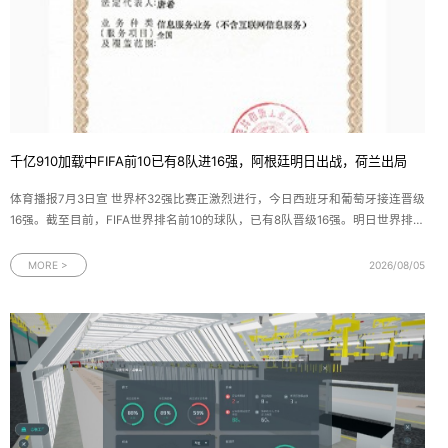
千亿910加载中FIFA前10已有8队进16强，阿根廷明日出战，荷兰出局
体育播报7月3日宣 世界杯32强比赛正激烈进行，今日西班牙和葡萄牙接连晋级
16强。截至目前，FIFA世界排名前10的球队，已有8队晋级16强。明日世界排名
第2的阿根廷将是最后一支出战32强的前10球队
MORE >
2026/08/05