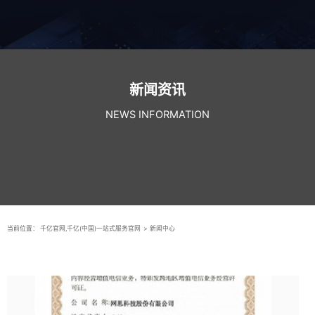
新闻资讯
NEWS INFORMATION
当前位置：
千亿官网,千亿(中国)一站式服务官网
>
新闻中心