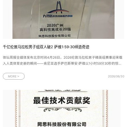
千亿伦敦马拉松男子组双人破2 萨维1:59:30缔造奇迹
体坛周报全媒体发布北京时间4月26日，2026伦敦马拉松男子精英组赛事迎来载
入人类体育史册的瞬间——肯尼亚选手萨巴斯蒂安·萨维以1小时59分30秒的惊人
成绩冲线，成为人类历史上首位在正式马拉松比赛中跑进2小时大关的运动员
MORE >
2026/06/30