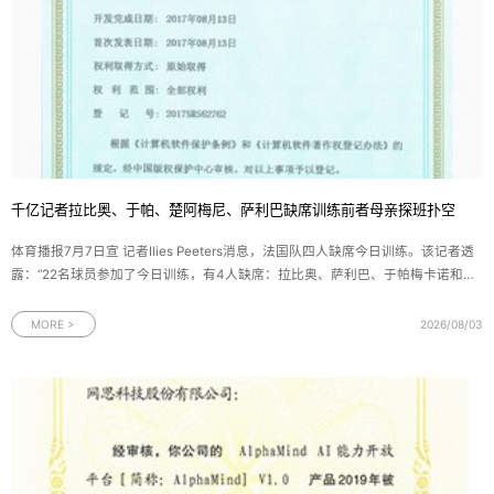
千亿记者拉比奥、于帕、楚阿梅尼、萨利巴缺席训练前者母亲探班扑空
体育播报7月7日宣 记者Ilies Peeters消息，法国队四人缺席今日训练。该记者透
露：“22名球员参加了今日训练，有4人缺席：拉比奥、萨利巴、于帕梅卡诺和楚
阿梅尼。拉比奥的母亲维罗妮克·拉比奥在
MORE >
2026/08/03