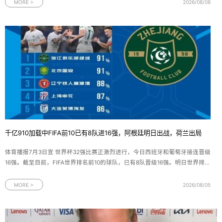
MORE >
2026/08/08
千亿910加载中FIFA前10已有8队进16强，阿根廷明日出战，荷兰出局
体育播报7月3日宣 世界杯32强比赛正激烈进行，今日西班牙和葡萄牙接连晋级
16强。截至目前，FIFA世界排名前10的球队，已有8队晋级16强。明日世界排名
第2的阿根廷将是最后一支出战32强的前10球队
MORE >
2026/08/05