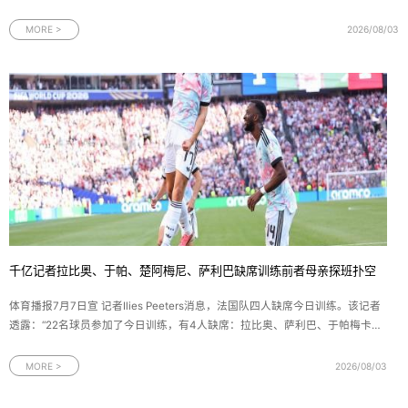
样小国的世界杯梦想。在此前结束的世界杯1/16决赛中，
MORE >
2026/08/03
千亿记者拉比奥、于帕、楚阿梅尼、萨利巴缺席训练前者母亲探班扑空
体育播报7月7日宣 记者Ilies Peeters消息，法国队四人缺席今日训练。该记者
透露：“22名球员参加了今日训练，有4人缺席：拉比奥、萨利巴、于帕梅卡诺
和楚阿梅尼。拉比奥的母亲维罗妮克·拉比奥在
MORE >
2026/08/03