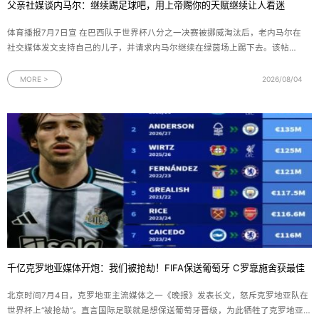
父亲社媒谈内马尔：继续踢足球吧，用上帝赐你的天赋继续让人着迷
体育播报7月7日宣 在巴西队于世界杯八分之一决赛被挪威淘汰后，老内马尔在
社交媒体发文支持自己的儿子，并请求内马尔继续在绿茵场上踢下去。该帖文
发布的前一天，内马尔曾暗示，这场失利可能标志着他在巴西国家队
MORE >
2026/08/04
千亿克罗地亚媒体开炮：我们被抢劫！FIFA保送葡萄牙 C罗靠施舍获最佳
北京时间7月4日，克罗地亚主流媒体之一《晚报》发表长文，怒斥克罗地亚队在
世界杯上“被抢劫”。直言国际足联就是想保送葡萄牙晋级，为此牺牲了克罗地亚这