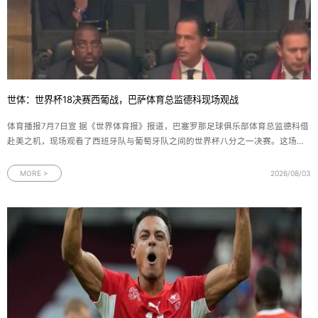
世体：世界杯18决赛西葡战，巴萨体育总监德科现场观战
体育播报7月7日宣 据《世界体育报》报道，巴塞罗那足球俱乐部体育总监德科借
赴美之机，现场观看了西班牙队与葡萄牙队之间的世界杯八分之一决赛。这场比
赛最终“斗牛士军团”胜出，梅里诺在补时阶段攻入制胜一球。
MORE >
2026/08/03