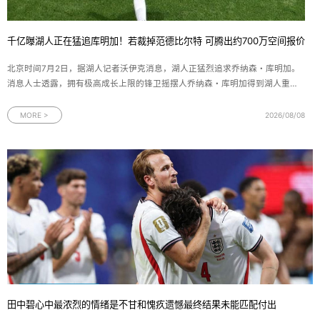
千亿曝湖人正在猛追库明加！若裁掉范德比尔特 可腾出约700万空间报价
北京时间7月2日，据湖人记者沃伊克消息，湖人正猛烈追求乔纳森・库明加。
消息人士透露，拥有极高成长上限的锋卫摇摆人乔纳森・库明加得到湖人重点
考量，这名球员先后效力过勇士与老鹰；老鹰近期已拒绝执行他价值2
MORE >
2026/08/08
田中碧心中最浓烈的情绪是不甘和愧疚遗憾最终结果未能匹配付出