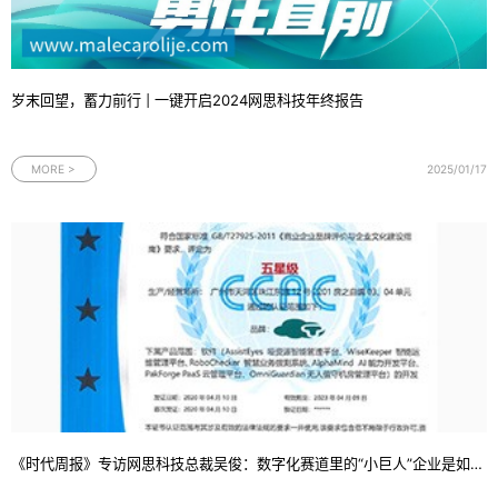
岁末回望，蓄力前行 | 一键开启2024网思科技年终报告
MORE >
2025/01/17
《时代周报》专访网思科技总裁吴俊：数字化赛道里的“小巨人”企业是如何炼成的？