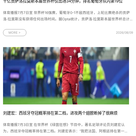
千亿贡萨洛拉莫斯本届世界杯仅出场34分钟，排名葡萄牙队内第19位
体育播报7月7日宣 世界杯16强赛，葡萄牙0-1不敌西班牙，上轮比赛绝杀的贡萨
洛·拉莫斯没有获得任何出场时间。据Opta统计，贡萨洛·拉莫斯本届世界杯总计
出场34分钟，在葡萄牙球员之中出场时间排在第1
MORE >
2026/08/09
刘建宏：西班牙夺冠概率排在第二档，进攻两个翅膀断掉了很麻烦
体育播报7月3日宣 在世界杯《绿茵狂想》节目中，著名足球评论员刘建宏认
为，西班牙夺冠概率排在第二档。刘建宏表示：“我把法国、阿根廷排在第一