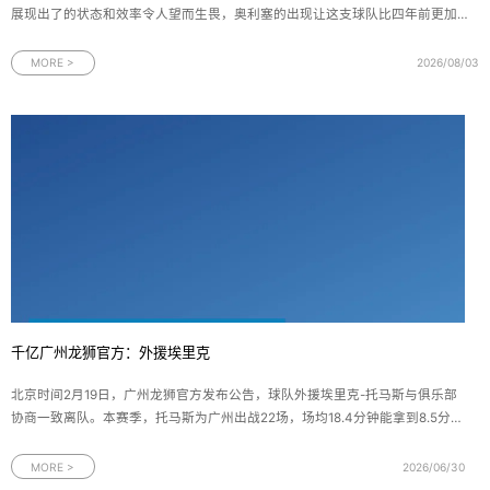
展现出了的状态和效率令人望而生畏，奥利塞的出现让这支球队比四年前更加强
大。四年前的卡塔尔之旅，法国与阿根廷在决赛中踢得难解难
MORE >
2026/08/03
千亿广州龙狮官方：外援埃里克
北京时间2月19日，广州龙狮官方发布公告，球队外援埃里克-托马斯与俱乐部
协商一致离队。本赛季，托马斯为广州出战22场，场均18.4分钟能拿到8.5分5
篮板2.4助攻。官方公告经双方友好协商并达成一致，龙狮篮球俱乐部告别E
MORE >
2026/06/30