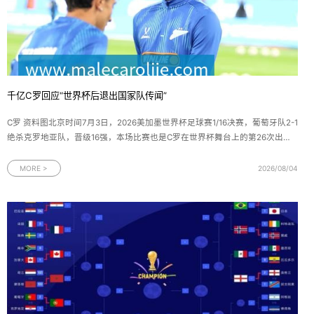
千亿C罗回应“世界杯后退出国家队传闻”
C罗 资料图北京时间7月3日，2026美加墨世界杯足球赛1/16决赛，葡萄牙队2-1
绝杀克罗地亚队，晋级16强，本场比赛也是C罗在世界杯舞台上的第26次出
场，就此超越马特乌斯位居史上第2位，仅次于梅西
MORE >
2026/08/04