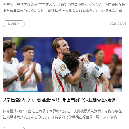
今年的世界杯可以说是“百花齐放”，从18岁的亚马尔到41岁的C罗，依旧能过在场
上有着非常好的表现和发挥，进球榜单上也是竞争非常激烈，梅西3场比赛打进了
6粒进球高居榜首，姆巴佩4场比赛也有6球入账，这两
MORE >
2026/08/04
父亲社媒谈内马尔：继续踢足球吧，用上帝赐你的天赋继续让人着迷
体育播报7月7日宣 在巴西队于世界杯八分之一决赛被挪威淘汰后，老内马尔在
社交媒体发文支持自己的儿子，并请求内马尔继续在绿茵场上踢下去。该帖文
发布的前一天，内马尔曾暗示，这场失利可能标志着他在巴西国家队