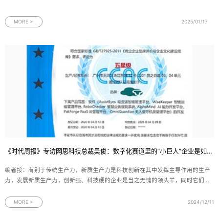
MORE >
2025/01/17
《时代周报》专访网思科技总裁吴俊：数字化赛道里的“小巨人”企业是如何炼成的？
编者按：有别于传统生产力，新质生产力是科技创新在其中发挥主导作用的生产
力，发展新质生产力，创新强、科技硬的企业是当之无愧的领头羊，同时它们也
对金融服务提出了更高的要求。围绕科技企业普遍存在的“高技术、高研发、轻资
产”等特征，邮储银行广州市分行践行大行担当，探索创新、专业的金融产品和服
MORE >
2024/12/11
务模式。为此，时