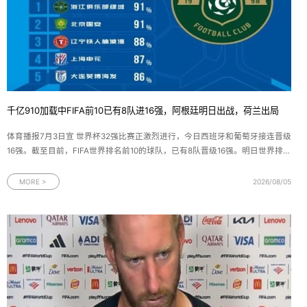
千亿910加载中FIFA前10已有8队进16强，阿根廷明日出战，荷兰出局
体育播报7月3日宣 世界杯32强比赛正激烈进行，今日西班牙和葡萄牙接连晋级
16强。截至目前，FIFA世界排名前10的球队，已有8队晋级16强。明日世界排名
第2的阿根廷将是最后一支出战32强的前10球队
MORE >
2026/08/05