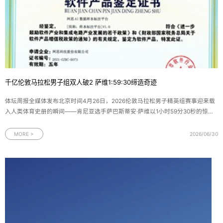
千亿伦敦马拉松男子组双人破2 萨维1:59:30缔造奇迹
体坛周报全媒体发布北京时间4月26日，2026伦敦马拉松男子精英组赛事迎来载
入人类体育史册的瞬间——肯尼亚选手萨巴斯蒂安·萨维以1小时59分30秒的惊人
成绩冲线，成为人类历史上首位在正式马拉松比赛中跑进2小时大关的运动员
MORE >
2026/06/30