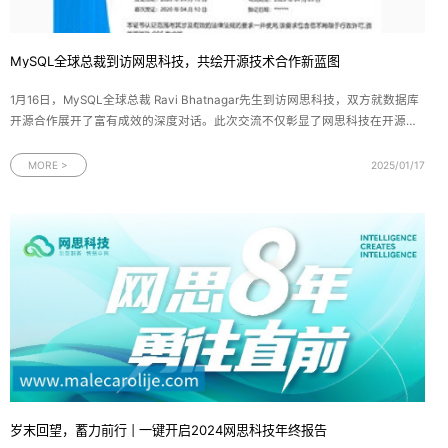
MySQL全球总裁到访网思科技，共绘开源技术合作新蓝图
1月16日，MySQL全球总裁 Ravi Bhatnagar先生到访网思科技，双方就数据库
开源合作展开了富有成效的深度对话。此次交流不仅彰显了网思科技在开源技
术与数字化创新领域的坚实步伐，也预示着中国企业在拥抱开源、利用开源推
动数字化转型方面的决心和行动力。MySQL，作为一款秉承开源理念、功能强
MORE >
2025/01/17
大且操作简便的关系型数据
岁末回望，蓄力前行 | 一键开启2024网思科技年终报告