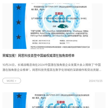
荣耀加冕！网思科技首登中国最权威潜在独角兽榜单
10月24日，长城战略咨询在2024中国潜在独角兽企业发展大会上揭晓了“中国
潜在独角兽企业榜单”，网思科技凭借其在数字化领域的深耕细作和突出贡献成
功上榜，与众多如滴答出行、暗物智能、大族机器人等知名企业并肩而立。图
为网思科技代表（左六）上台领奖网思科技首次跻身榜单，不仅是长城战略咨
MORE >
2024/10/25
询对企业在技术创新、