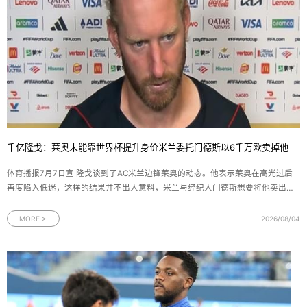
千亿隆戈：莱奥未能靠世界杯提升身价米兰委托门德斯以6千万欧卖掉他
体育播报7月7日宣 隆戈谈到了AC米兰边锋莱奥的动态。他表示莱奥在高光过后
再度陷入低迷，这样的结果并不出人意料，米兰与经纪人门德斯想要将他卖出高
价，可谓困难重重。红黑军团、葡萄牙国家队、当然还有莱奥本
MORE >
2026/08/04