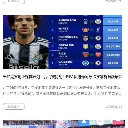
MORE >
2026/08/04
千亿克罗地亚媒体开炮：我们被抢劫！FIFA保送葡萄牙 C罗靠施舍获最佳
北京时间7月4日，克罗地亚主流媒体之一《晚报》发表长文，怒斥克罗地亚队
在世界杯上“被抢劫”。直言国际足联就是想保送葡萄牙晋级，为此牺牲了克罗地
亚这样小国的世界杯梦想。在此前结束的世界杯1/16决赛中，
MORE >
2026/08/03